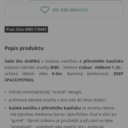
DO OBLÍBENÝCH
Prod. číslo: BIBS-110483
Popis produktu
Sada 2ks dudlíků
s kulatou savičkou
z přírodního kaučuku
kultovní dánské značky
BIBS
- kolekce
Colour
.
Velikost 1 (S)
-
určená dětem věku
0-6m
. Barevná kombinace:
DEEP
SPACE/PETROL
.
trendy minimalistický "scandi" design,
prémiová dánská značka s více než 40 letou tradicí,
kulatá savička z přírodního kaučuku
ze stromu Hevea -
má typickou medovou barvu, specifickou chuť a vůni po
"gumě". Oproti silikonu je pružnější a při sání se lépe
"protahuje" - podobně jako matčin prs - proto jej