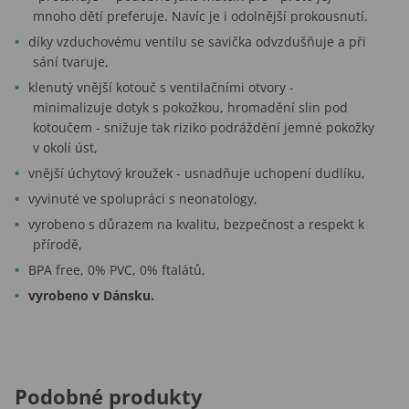
mnoho dětí preferuje. Navíc je i odolnější prokousnutí.
díky vzduchovému ventilu se savička odvzdušňuje a při
sání tvaruje,
klenutý vnější kotouč s ventilačními otvory -
minimalizuje dotyk s pokožkou, hromadění slin pod
kotoučem - snižuje tak riziko podráždění jemné pokožky
v okolí úst,
vnější úchytový kroužek - usnadňuje uchopení dudlíku,
vyvinuté ve spolupráci s neonatology,
vyrobeno s důrazem na kvalitu, bezpečnost a respekt k
přírodě,
BPA free, 0% PVC, 0% ftalátů,
vyrobeno v Dánsku.
Podobné produkty