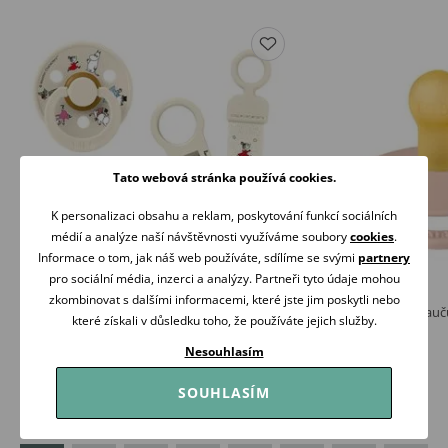
Tato webová stránka používá cookies.
K personalizaci obsahu a reklam, poskytování funkcí sociálních
médií a analýze naší návštěvnosti využíváme soubory
cookies
.
Informace o tom, jak náš web používáte, sdílíme se svými
partnery
pro sociální média, inzerci a analýzy. Partneři tyto údaje mohou
zkombinovat s dalšími informacemi, které jste jim poskytli nebo
BIBS Moomin Dárkový set klip + dudlíky 6-
BIBS Colour dudlík kauč
které získali v důsledku toho, že používáte jejich služby.
18m Ivory/Sage
BLUSH
619 Kč
169 Kč
Nesouhlasím
Skladem
Skladem
SOUHLASÍM
Koupit
Koupit