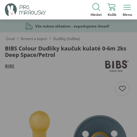
Hledat
Košík
Menu
Vše máme skladem - expedujeme ihned!
/
/
Úvod
Krmení a kojení
Dudlíky (šidítka)
BIBS Colour Dudlíky kaučuk kulaté 0-6m 2ks
Deep Space/Petrol
BIBS