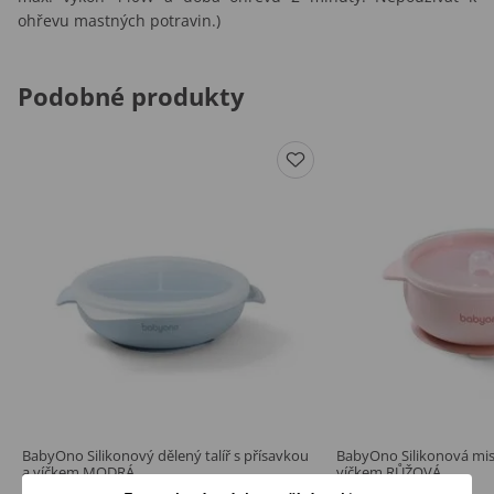
ohřevu mastných potravin.)
Podobné produkty
BabyOno Silikonový dělený talíř s přísavkou
BabyOno Silikonová mis
a víčkem MODRÁ
víčkem RŮŽOVÁ