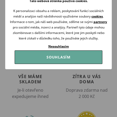
239 Kč
169 Kč
Tato webová stránka používá cookies.
Skladem
Skladem
K personalizaci obsahu a reklam, poskytování funkcí sociálních
Koupit
Koupit
médií a analýze naší návštěvnosti využíváme soubory
cookies
.
Informace o tom, jak náš web používáte, sdílíme se svými
partnery
pro sociální média, inzerci a analýzy. Partneři tyto údaje mohou
zkombinovat s dalšími informacemi, které jste jim poskytli nebo
které získali v důsledku toho, že používáte jejich služby.
Nesouhlasím
SOUHLASÍM
VŠE MÁME
ZÍTRA U VÁS
SKLADEM
DOMA
Je-li otevřeno
Doprava zdarma nad
expedujeme ihned
2 000 Kč