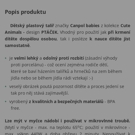
Popis produktu
Dětský plastový talíř
značky
Canpol babies
z kolekce
Cute
Animals -
design
PTÁČEK.
Vhodný pro použití jak
při krmení
dítěte dospělou osobou
, tak i posléze
k nauce dítěte jíst
samostatně
.
je
velmi lehký
a
odolný proti rozbití
(zásadní výhody
proti
porcelánu)
- což ocení zejména rodiče dětí,
které se baví házením talířků a hrnečků na zem během
jídla nebo se během jídla rádi vztekají :-)
veselý obrázek poutá pozornost dítěte a proces jedení se
tak pro něj stává zajímavější.
vyrobený
z kvalitních a bezpečných materiálů
- BPA
free.
Lze mýt v myčce nádobí i používat v mikrovlnné troubě.
o
(Mytí v myčce - max. na teplotu 65
C; použití v mikrovlnce -
max. výkon 440W a doba ohřevu 2 minuty. Nepoužívat k