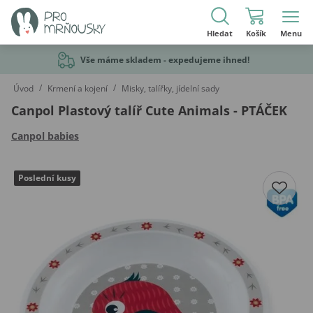
Hledat
Košík
Menu
Vše máme skladem - expedujeme ihned!
/
/
Úvod
Krmení a kojení
Misky, talířky, jídelní sady
Canpol Plastový talíř Cute Animals - PTÁČEK
Canpol babies
Poslední kusy