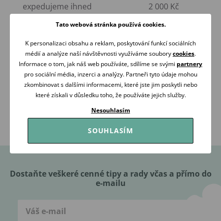
expedujeme ihned
2 000 Kč
Tato webová stránka používá cookies.
K personalizaci obsahu a reklam, poskytování funkcí sociálních
médií a analýze naší návštěvnosti využíváme soubory
cookies
.
Informace o tom, jak náš web používáte, sdílíme se svými
partnery
pro sociální média, inzerci a analýzy. Partneři tyto údaje mohou
RÁDI
OVĚŘENO
zkombinovat s dalšími informacemi, které jste jim poskytli nebo
PORADÍME
ZÁKAZNÍKY
které získali v důsledku toho, že používáte jejich služby.
Volejte Po-Pá: 09:00-16:00
98 % našich zákazníků
Nesouhlasím
608 267 033
nás doporučuje
SOUHLASÍM
Dostaňte veškeré cenné tipy a rady včas a přímo do
e-mailu