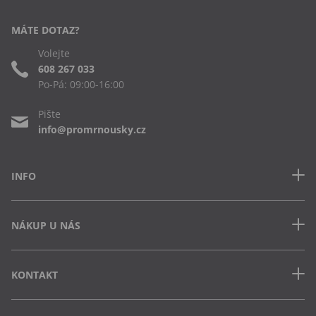
MÁTE DOTAZ?
Volejte
608 267 033
Po-Pá: 09:00-16:00
Pište
info@promrnousky.cz
INFO
Kontakt
NÁKUP U NÁS
Často kladené dotazy
Obchodní podmínky
Doprava a platba v ČR
Ochrana osobních údajů
KONTAKT
Jak uplatnit slevový kód
Cookies
Vrácení zboží a výměna
Výdejna Semily