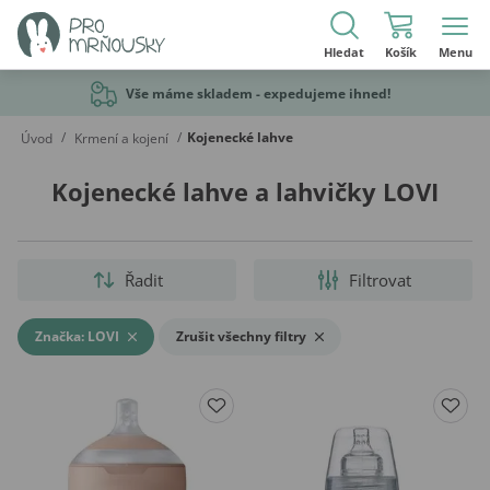
Hledat
Košík
Menu
Vše máme skladem - expedujeme ihned!
/
/
Kojenecké lahve
Úvod
Krmení a kojení
Kojenecké lahve a lahvičky LOVI
Řadit
Filtrovat
Značka: LOVI
Zrušit všechny filtry