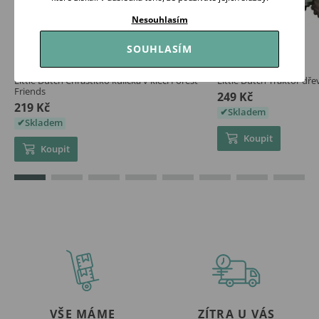
Nesouhlasím
SOUHLASÍM
Little Dutch Chrastítko kulička v kleci Forest
Little Dutch Traktor dř
Friends
249 Kč
219 Kč
Skladem
Skladem
Koupit
Koupit
VŠE MÁME
ZÍTRA U VÁS