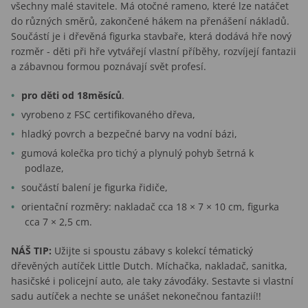
všechny malé stavitele. Má otočné rameno, které lze natáčet
do různých směrů, zakončené hákem na přenášení nákladů.
Součástí je i dřevěná figurka stavbaře, která dodává hře nový
rozměr - děti při hře vytvářejí vlastní příběhy, rozvíjejí fantazii
a zábavnou formou poznávají svět profesí.
pro děti od 18měsíců
.
vyrobeno z FSC certifikovaného dřeva,
hladký povrch a bezpečné barvy na vodní bázi,
gumová kolečka pro tichý a plynulý pohyb šetrná k
podlaze,
součástí balení je figurka řidiče,
orientační rozměry: nakladač cca 18 × 7 × 10 cm, figurka
cca 7 × 2,5 cm.
NÁŠ TIP:
Užijte si spoustu zábavy s kolekcí tématický
dřevěných autíček Little Dutch. Míchačka, nakladač, sanitka,
hasičské i policejní auto, ale taky závoďáky. Sestavte si vlastní
sadu autíček a nechte se unášet nekonečnou fantazií!!