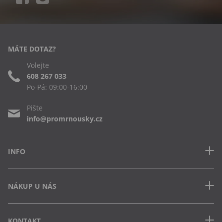
MÁTE DOTAZ?
Volejte
608 267 033
Po-Pá: 09:00-16:00
Pište
info@promrnousky.cz
INFO
Kontakt
NÁKUP U NÁS
Často kladené dotazy
Obchodní podmínky
Doprava a platba v ČR
Ochrana osobních údajů
KONTAKT