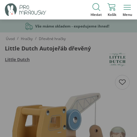
Hledat
Košík
Menu
Vše máme skladem - expedujeme ihned!
/
/
Úvod
Hračky
Dřevěné hračky
Little Dutch Autojeřáb dřevěný
Little Dutch