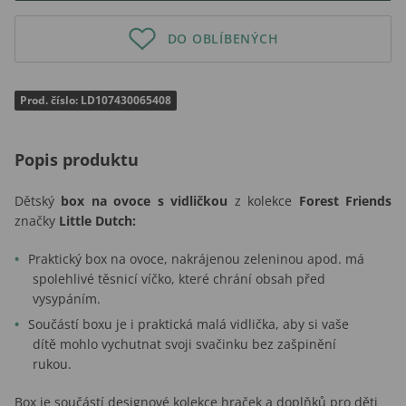
DO OBLÍBENÝCH
Prod. číslo: LD107430065408
Popis produktu
Dětský
box na ovoce s vidličkou
z kolekce
Forest Friends
značky
Little Dutch:
Praktický box na ovoce, nakrájenou zeleninou apod. má
spolehlivé těsnicí víčko, které chrání obsah před
vysypáním.
Součástí boxu je i praktická malá vidlička, aby si vaše
dítě mohlo vychutnat svoji svačinku bez zašpinění
rukou.
Box je součástí designové kolekce hraček a doplňků pro děti