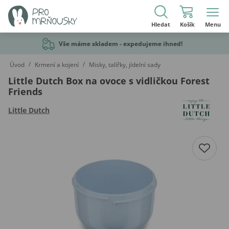
Hledat
Košík
Menu
Vše máme skladem - expedujeme ihned!
/
/
Úvod
Krmení a kojení
Misky, talířky, jídelní sady
Little Dutch Box na ovoce s vidličkou Forest
Friends
Little Dutch