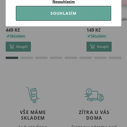
Nesouhlasím
SOUHLASÍM
Canpol babies Silikonový dělený talíř s
BabyOno Silikonový děle
přísavkou Medvídek BÉŽOVÝ
přísavkami RŮŽOVÁ
449 Kč
149 Kč
Skladem
Skladem
Koupit
Koupit
VŠE MÁME
ZÍTRA U VÁS
SKLADEM
DOMA
Je-li otevřeno
Doprava zdarma nad