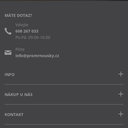
MÁTE DOTAZ?
Volejte
608 267 033
Po-Pá: 09:00-16:00
Pište
info@promrnousky.cz
INFO
Kontakt
NÁKUP U NÁS
Často kladené dotazy
Obchodní podmínky
Doprava a platba v ČR
Ochrana osobních údajů
KONTAKT
Jak uplatnit slevový kód
Cookies
Vrácení zboží a výměna
Výdejna Semily