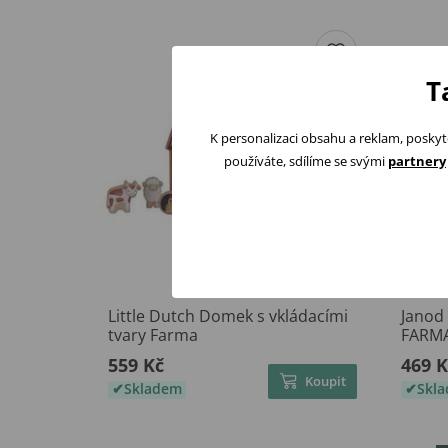
T
K personalizaci obsahu a reklam, poskyt
používáte, sdílíme se svými
partnery
Little Dutch Domek s vkládacími
Janod
tvary Farma
FARM
559 Kč
469 K
Koupit
Skladem
Skl