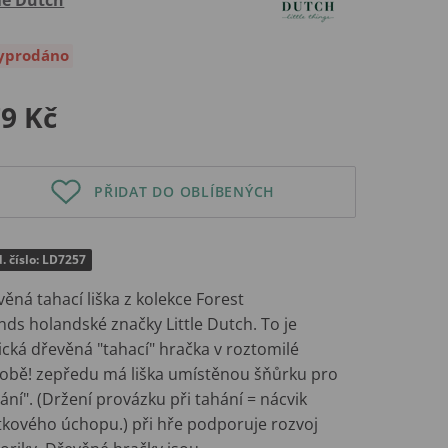
yprodáno
9 Kč
PŘIDAT DO OBLÍBENÝCH
. číslo: LD7257
ěná tahací liška z kolekce Forest
nds holandské značky Little Dutch. To je
ická dřevěná "tahací" hračka v roztomilé
obě! zepředu má liška umístěnou šňůrku pro
ání". (Držení provázku při tahání = nácvik
tkového úchopu.) při hře podporuje rozvoj