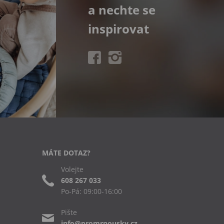
a nechte se
inspirovat
MÁTE DOTAZ?
Volejte
608 267 033
Po-Pá: 09:00-16:00
Pište
info@promrnousky.cz