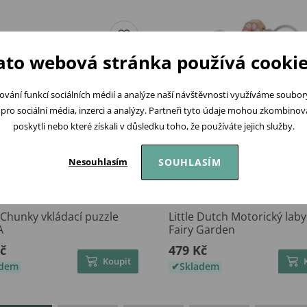
ato webová stránka používá cookie
ování funkcí sociálních médií a analýze naší návštěvnosti využíváme soubo
pro sociální média, inzerci a analýzy. Partneři tyto údaje mohou zkombinovat
poskytli nebo které získali v důsledku toho, že používáte jejich služby.
SOUHLASÍM
Nesouhlasím
 Chunky vkládací puzzle
Little Dutch Motorický laby
A
Fairy Garden
č
479 Kč
Koupit
adem
Skladem