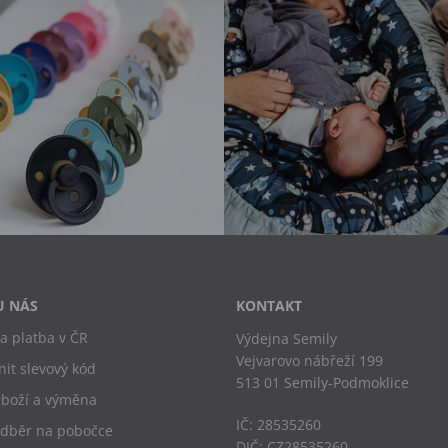
U NÁS
KONTAKT
a platba v ČR
Výdejna Semily
Vejvarovo nábřeží 199
nit slevový kód
513 01 Semily-Podmoklice
zboží a výměna
IČ: 28535260
odběr na pobočce
DIČ: CZ28535260