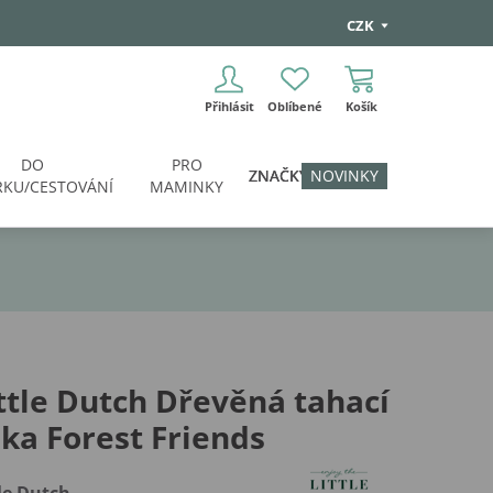
CZK
Přihlásit
Oblíbené
Košík
DO
PRO
ZNAČKY
NOVINKY
KU/CESTOVÁNÍ
MAMINKY
ttle Dutch Dřevěná tahací
ška Forest Friends
tle Dutch