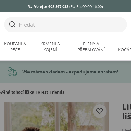
Volejte 608 267 033
(Po-Pá: 09:00-16:00)
KOUPÁNÍ A
KRMENÍ A
PLENY A
PÉČE
KOJENÍ
PŘEBALOVÁNÍ
KOČÁR
Vše máme skladem - expedujeme obratem!
věná tahací liška Forest Friends
Li
li
Lit