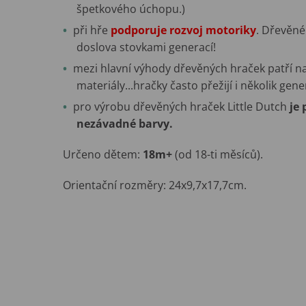
špetkového úchopu.)
při hře
podporuje rozvoj motoriky
. Dřevěné
doslova stovkami generací!
mezi hlavní výhody dřevěných hraček patří na
materiály...hračky často přežijí i několik gene
pro výrobu dřevěných hraček Little Dutch
je
nezávadné barvy.
Určeno dětem:
18m+
(od 18-ti měsíců).
Orientační rozměry: 24x9,7x17,7cm.