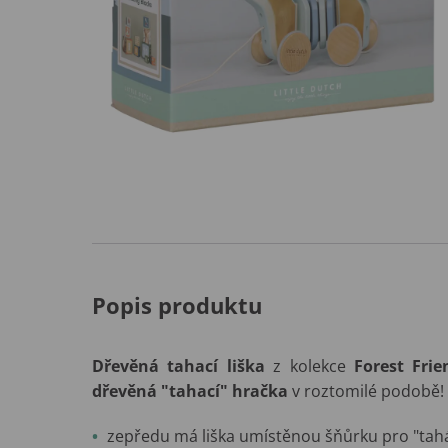
Popis produktu
Dřevěná tahací liška
z kolekce
Forest Frie
dřevěná "tahací" hračka
v roztomilé podobě!
zepředu má liška umístěnou šňůrku pro "tahán