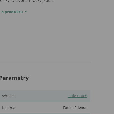
oriky. Dřevěné hračky jsou…
e o produktu
Parametry
Výrobce
Little Dutch
Kolekce
Forest Friends