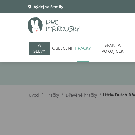
Výdejna Semily
%
SPANÍ A
OBLEČENÍ
HRAČKY
SLEVY
POKOJÍČEK
/
/
/
Little Dutch Dře
Úvod
Hračky
Dřevěné hračky