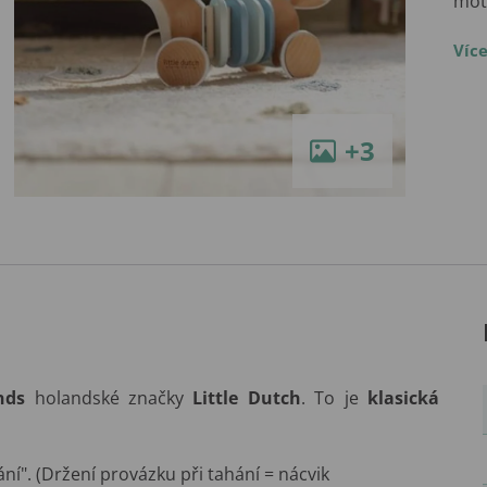
mot
Víc
+3
nds
holandské značky
Little Dutch
. To je
klasická
í". (Držení provázku při tahání = nácvik