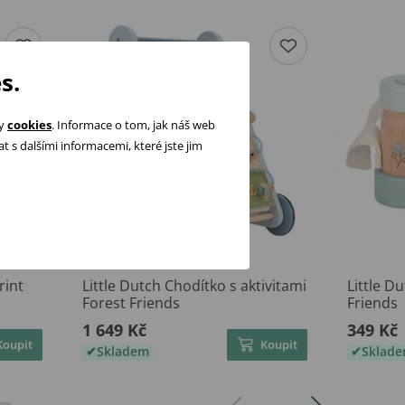
s.
ry
cookies
. Informace o tom, jak náš web
 s dalšími informacemi, které jste jim
rint
Little Dutch Chodítko s aktivitami
Little D
Forest Friends
Friends
1 649 Kč
349 Kč
Koupit
Koupit
Skladem
Sklad