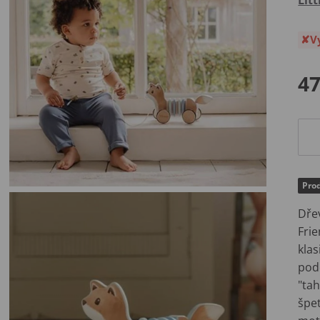
V
47
Prod
Dřev
Frie
klas
pod
"tah
špe