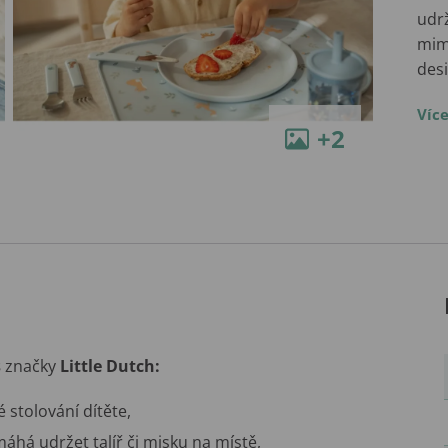
udrž
mim
des
Víc
+2
s
značky
Little Dutch:
 stolování dítěte,
há udržet talíř či misku na místě,