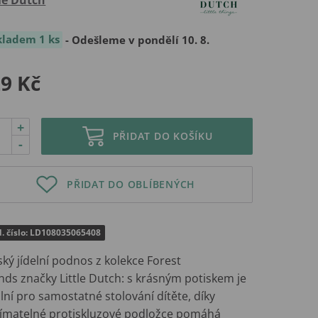
kladem 1 ks
- Odešleme v pondělí 10. 8.
9 Kč
+
PŘIDAT DO KOŠÍKU
-
PŘIDAT DO OBLÍBENÝCH
d. číslo: LD108035065408
ký jídelní podnos z kolekce Forest
nds značky Little Dutch: s krásným potiskem je
lní pro samostatné stolování dítěte, díky
ímatelné protiskluzové podložce pomáhá