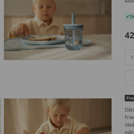
S
42
Pro
Děts
Frie
ideá
odn