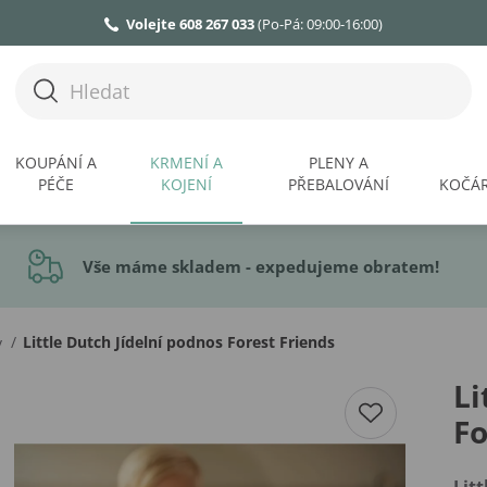
Volejte 608 267 033
(Po-Pá: 09:00-16:00)
KOUPÁNÍ A
KRMENÍ A
PLENY A
PÉČE
KOJENÍ
PŘEBALOVÁNÍ
KOČÁR
Vše máme skladem - expedujeme obratem!
/
Little Dutch Jídelní podnos Forest Friends
y
Li
Fo
Lit