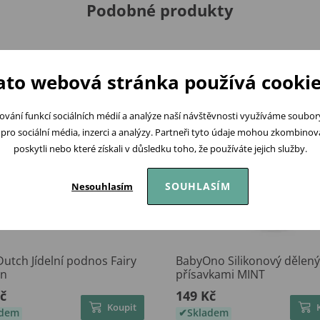
Podobné produkty
ato webová stránka používá cookie
ování funkcí sociálních médií a analýze naší návštěvnosti využíváme soubo
pro sociální média, inzerci a analýzy. Partneři tyto údaje mohou zkombinovat
poskytli nebo které získali v důsledku toho, že používáte jejich služby.
SOUHLASÍM
Nesouhlasím
 Dutch Jídelní podnos Fairy
BabyOno Silikonový dělený 
en
přísavkami MINT
č
149 Kč
Koupit
adem
Skladem