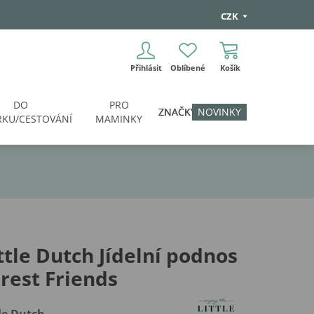
CZK
Přihlásit
Oblíbené
Košík
DO
PRO
ZNAČKY
NOVINKY
KU/CESTOVÁNÍ
MAMINKY
ttle Dutch Jídelní podnos
rest Friends
tle Dutch