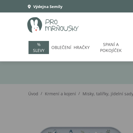
Výdejna Semily
%
SPANÍ A
OBLEČENÍ
HRAČKY
SLEVY
POKOJÍČEK
/
/
Úvod
Krmení a kojení
Misky, talířky, jídelní sad