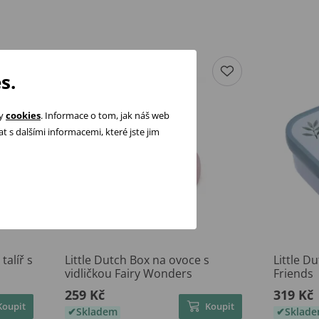
s.
ry
cookies
. Informace o tom, jak náš web
 s dalšími informacemi, které jste jim
talíř s
Little Dutch Box na ovoce s
Little D
vidličkou Fairy Wonders
Friends
259 Kč
319 Kč
Koupit
Koupit
Skladem
Sklad