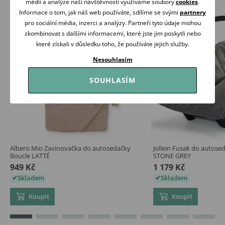
médií a analýze naší návštěvnosti využíváme soubory
cookies
.
Informace o tom, jak náš web používáte, sdílíme se svými
partnery
pro sociální média, inzerci a analýzy. Partneři tyto údaje mohou
zkombinovat s dalšími informacemi, které jste jim poskytli nebo
které získali v důsledku toho, že používáte jejich služby.
Nesouhlasím
SOUHLASÍM
Albero Mio Zavinovačka do autosedačky
Jollein Fusak do autosed
Boucle LATTÉ
STONE GREY
949 Kč
1 179 Kč
Skladem
Skladem
Koupit
Koupit