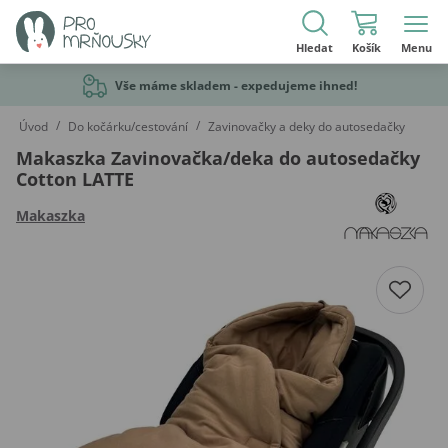
Hledat
Košík
Menu
Vše máme skladem - expedujeme ihned!
/
/
Úvod
Do kočárku/cestování
Zavinovačky a deky do autosedačky
Makaszka Zavinovačka/deka do autosedačky
Cotton LATTE
Makaszka