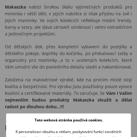
Makaszka
nabízí širokou škálu výjimečných produktů pro
miminka i větší děti, v jejich nabídce si však přijdou na své i
jejich maminky. Ve svých kolekcích reflektuje módní trendy,
barvy a vzory. ale dává zároveň vzniknout i velmi netradičním
a jedinečným projektům.
Od dětských dek, přes kompletní vybavení do postýlky a
dětského pokoje, doplňky do kočárku, po přebalovací tašky a
organizéry pro maminky...a to v ucelených kolekcích, které
Vám umožní vše do posledního detailu sladit a nakombinovat.
Založena na malosériové výrobě, kde na prvním místě stojí
kvalita a bezpečnost. Pro výrobu jsou používány pouze vysoce
kvalitní a certifikované materiály. To zaručuje, že
Vám i Vašim
nejmenším budou produkty Makaszka sloužit a dělat
radost po dlouhou dobu...!!!
Tato webová stránka používá cookies.
Podobné produkty
K personalizaci obsahu a reklam, poskytování funkcí sociálních