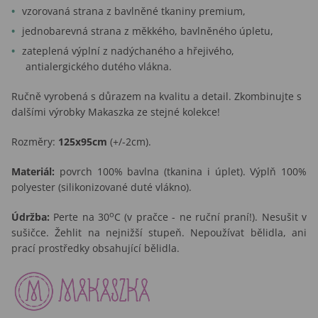
vzorovaná strana z bavlněné tkaniny premium,
jednobarevná strana z měkkého, bavlněného úpletu,
zateplená výplní z nadýchaného a hřejivého,
antialergického dutého vlákna.
Ručně vyrobená s důrazem na kvalitu a detail. Zkombinujte s
dalšími výrobky Makaszka ze stejné kolekce!
Rozměry:
125x95cm
(+/-2cm).
Materiál:
povrch 100% bavlna (tkanina i úplet). Výplň 100%
polyester (silikonizované duté vlákno).
o
Údržba:
Perte na 30
C (v pračce - ne ruční praní!). Nesušit v
sušičce. Žehlit na nejnižší stupeň. Nepoužívat bělidla, ani
prací prostředky obsahující bělidla.