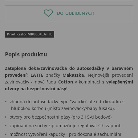
DO OBLÍBENÝCH
Prod. číslo: MK083/LATTE
Popis produktu
Zateplená deka/zavinovačka do autosedačky v barevném
provedení: LATTE
značky
Makaszka
. Nejnovější provedení
zavinovačky - nová řada
Cotton
v kombinaci
s vylepšenými
otvory na bezpečnostní pásy
!
vhodná do autosedačky typu "vajíčko" ale i do kočárku s
hlubokou korbou (místo zavinovačky/baby fusaku),
otvory pro bezpečnostní pásy (pro 3 i 5-ti bodové),
zapínání na suchý zip umožňuje regulovat šíři zapnutí,
možnost vytvoření kapucky - pro dokonalé zachumlání,