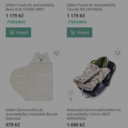
Jollein Fusak do autosedačky
Jollein Fusak do autosedačky
Basic Knit STONE GREY
Cloudy Rib OATMEAL
1 179 Kč
1 179 Kč
Skladem
Skladem
Koupit
Koupit
Jollein Zavinovačka do
Makaszka Zavinovačka/deka do
autosedačky medvídek Boucle
autosedačky Cotton BEST
Oatmeal
MEMORIES
979 Kč
1 699 Kč