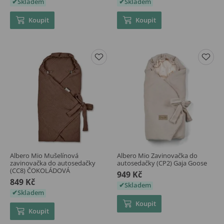
Skladem
Skladem
Koupit
Koupit
Albero Mio Mušelínová
Albero Mio Zavinovačka do
zavinovačka do autosedačky
autosedačky (CP2) Gaja Goose
(CC8) ČOKOLÁDOVÁ
949 Kč
849 Kč
Skladem
Skladem
Koupit
Koupit