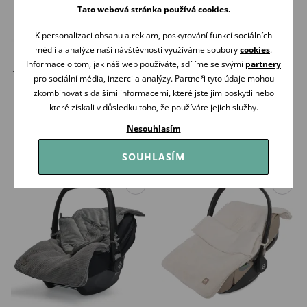
Tato webová stránka používá cookies.
K personalizaci obsahu a reklam, poskytování funkcí sociálních
médií a analýze naší návštěvnosti využíváme soubory
cookies
.
Informace o tom, jak náš web používáte, sdílíme se svými
partnery
Jollein Fusak do autosedačky
Jollein Fusak do autosedačky
Basic Knit FOREST GREEN
Basic Knit OATMEAL
pro sociální média, inzerci a analýzy. Partneři tyto údaje mohou
1 179 Kč
1 179 Kč
zkombinovat s dalšími informacemi, které jste jim poskytli nebo
které získali v důsledku toho, že používáte jejich služby.
Skladem
Skladem
Nesouhlasím
Koupit
Koupit
SOUHLASÍM