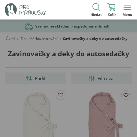
Hledat
Košík
Menu
Vše máme skladem - expedujeme ihned!
/
/
Zavinovačky a deky do autosedačky
Úvod
Do kočárku/cestování
Zavinovačky a deky do autosedačky
Řadit
Filtrovat