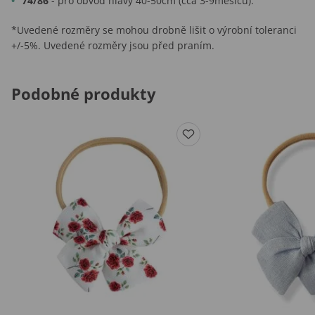
74/86
- pro obvod hlavy 40-50cm (cca 3-9měsíců).
*Uvedené rozměry se mohou drobně lišit o výrobní toleranci
+/-5%. Uvedené rozměry jsou před praním.
Podobné produkty