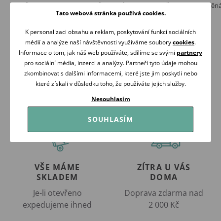
Aliro Čelenka Aline vzorovaná ČERVENÉ
Aliro Čelenka Aline ln
RŮŽE
Tato webová stránka používá cookies.
169 Kč
169 Kč
Skladem
K personalizaci obsahu a reklam, poskytování funkcí sociálních
Skladem
médií a analýze naší návštěvnosti využíváme soubory
cookies
.
Koupit
Koupit
Informace o tom, jak náš web používáte, sdílíme se svými
partnery
pro sociální média, inzerci a analýzy. Partneři tyto údaje mohou
zkombinovat s dalšími informacemi, které jste jim poskytli nebo
které získali v důsledku toho, že používáte jejich služby.
Nesouhlasím
SOUHLASÍM
VŠE MÁME
ZÍTRA U VÁS
SKLADEM
DOMA
Je-li otevřeno
Doprava zdarma nad
expedujeme ihned
2 000 Kč