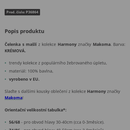
Prod. číslo: P36864
Popis produktu
Čelenka s mašlí
z kolekce
Harmony
značky
Makoma
. Barva:
KRÉMOVÁ.
trendy kolekce z populárního žebrovaného úpletu,
materiál: 100% bavlna,
vyrobeno v EU.
Slaďte s dalšími kousky oblečení z kolekce
Harmony
značky
Makoma
!
Orientační velikostní tabulka*:
56/68
- pro obvod hlavy 30-40cm (cca 0-3měsíce).