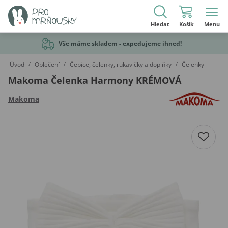
Hledat
Košík
Menu
Vše máme skladem - expedujeme ihned!
/
/
/
Úvod
Oblečení
Čepice, čelenky, rukavičky a doplňky
Čelenky
Makoma Čelenka Harmony KRÉMOVÁ
Makoma