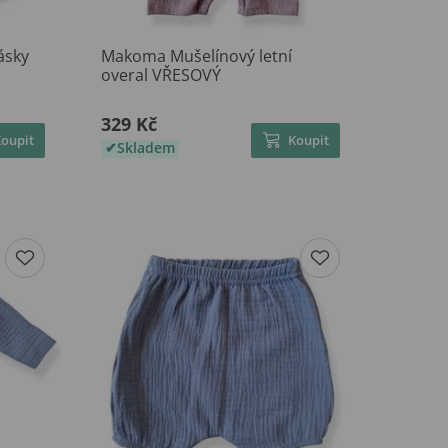
ásky
Makoma Mušelínový letní
overal VŘESOVÝ
329 Kč
Koupit
Koupit
Skladem