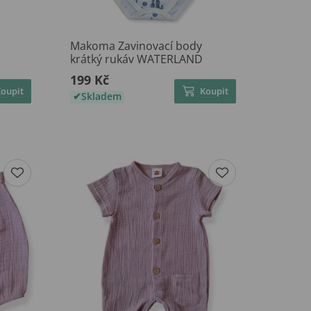
Makoma Zavinovací body
krátký rukáv WATERLAND
199 Kč
Koupit
Koupit
Skladem