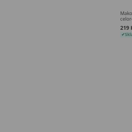
Mako
celo
219 
Sk