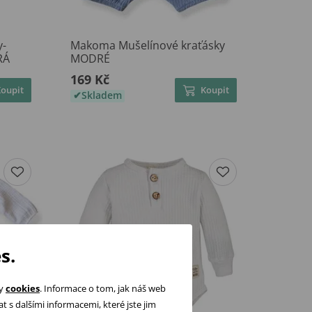
-
Makoma Mušelínové kraťásky
RÁ
MODRÉ
169 Kč
Koupit
Koupit
Skladem
s.
ry
cookies
. Informace o tom, jak náš web
 s dalšími informacemi, které jste jim