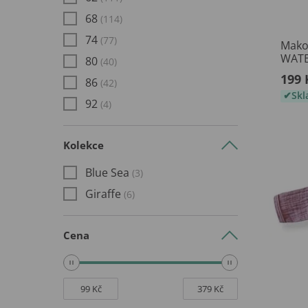
68
(114)
74
(77)
Mako
WAT
80
(40)
199 
86
(42)
Sk
92
(4)
Kolekce
Blue Sea
(3)
Giraffe
(6)
Cena