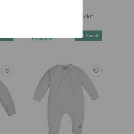
al bez
Makoma Waffel body "polo"
dlouhý rukáv WHITE
219 Kč
Koupit
Koupit
Skladem