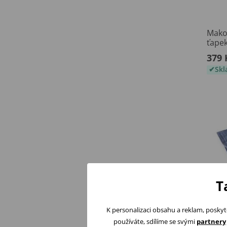
Mako
ťape
379 
Sk
T
K personalizaci obsahu a reklam, poskyt
používáte, sdílíme se svými
partnery