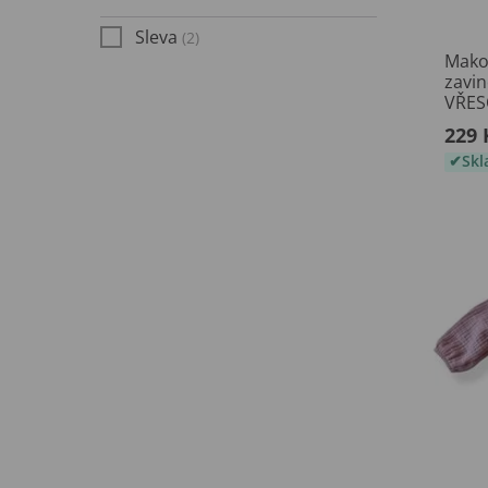
Sleva
(2)
Mako
zavin
VŘES
229 
Sk