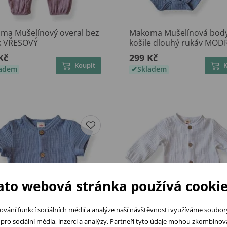
ma Mušelínový overal bez
Makoma Mušelínová body
k VŘESOVÝ
košile dlouhý rukáv MOD
Kč
299 Kč
Koupit
ladem
Skladem
ato webová stránka používá cookie
ování funkcí sociálních médií a analýze naší návštěvnosti využíváme soubo
pro sociální média, inzerci a analýzy. Partneři tyto údaje mohou zkombinovat