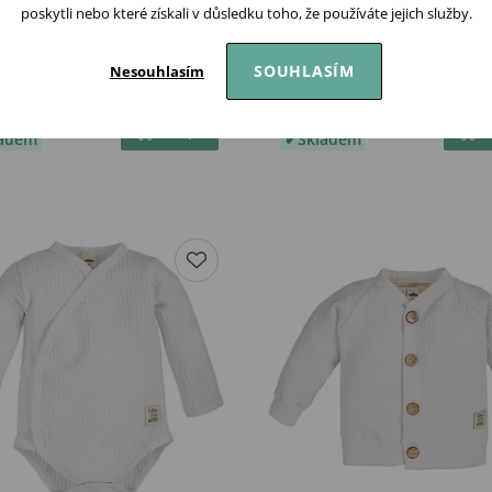
poskytli nebo které získali v důsledku toho, že používáte jejich služby.
ma Mušelínový letní
Makoma Mušelínový over
SOUHLASÍM
Nesouhlasím
al MODRÝ
ťapek BÍLÝ
Kč
359 Kč
Koupit
ladem
Skladem