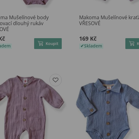
ma Mušelínové body
Makoma Mušelínové krať
ovací dlouhý rukáv
VŘESOVÉ
OVÉ
Kč
169 Kč
Koupit
ladem
Skladem