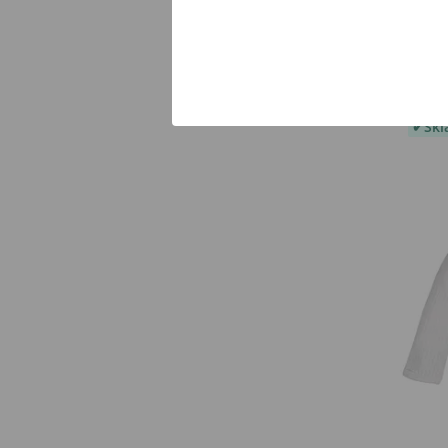
Mako
over
329 
Sk