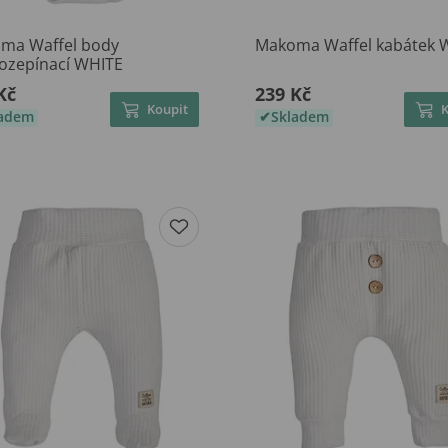
ma Waffel body
Makoma Waffel kabátek 
rozepínací WHITE
Kč
239 Kč
Koupit
ladem
Skladem