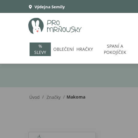
Výdejna Semily
%
SPANÍ A
OBLEČENÍ
HRAČKY
SLEVY
POKOJÍČEK
/
/
Makoma
Úvod
Značky