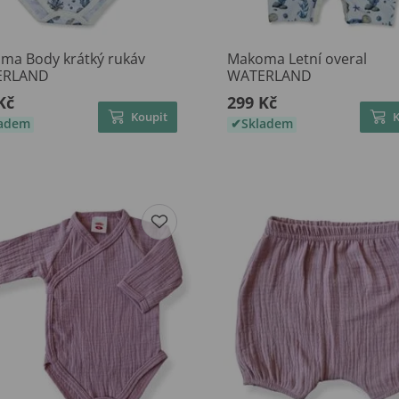
ma Body krátký rukáv
Makoma Letní overal
ERLAND
WATERLAND
Kč
299 Kč
Koupit
ladem
Skladem