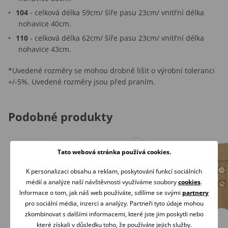
104
- celková délka 59cm/ šíře pasu 23cm/ vnitřní délka
nohavice 40cm.
110
- celková délka 62cm/ šíře pasu 23cm/ vnitřní délka
nohavice 43cm.
*Uvedené rozměry se mohou drobně lišit o výrobní toleranci
+/-5%. Uvedené rozměry jsou před praním.
Podobné produkty
Tato webová stránka používá cookies.
K personalizaci obsahu a reklam, poskytování funkcí sociálních
médií a analýze naší návštěvnosti využíváme soubory
cookies
.
Informace o tom, jak náš web používáte, sdílíme se svými
partnery
pro sociální média, inzerci a analýzy. Partneři tyto údaje mohou
zkombinovat s dalšími informacemi, které jste jim poskytli nebo
které získali v důsledku toho, že používáte jejich služby.