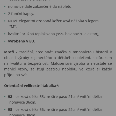
nohavice dole zakončené do nápletu,
2 funční kapsy,
NOVĚ elegantní ozdobná koženková nášivka s logem
"M",
kvalitní pružná teplákovina (95% bavlna/5% elastan),
vyrobeno v EU.
Mrofi
- tradiční, "rodinná" značka s mnohaletou historií v
oblasti výroby kojeneckého a dětského oblečení, s důrazem
na kvalitu a bezpečnost. Malosériová výroba a neustále se
měnící vzory, zajišťují pestrou nabídku, ve které si každý
přijde na své.
Orientační velikostní tabulka*:
92
- celková délka 53cm/ šíře pasu 21cm/ vnitřní délka
nohavice 36cm.
98
- celková délka 56cm/ šíře pasu 22cm/ vnitřní délka
nohavice 38cm.