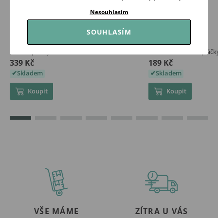
Nesouhlasím
SOUHLASÍM
NINI Tepláčky Méďa Pilot SVĚTLE HNĚDÉ
Makoma Waffel tepláč
339 Kč
189 Kč
Skladem
Skladem
Koupit
Koupit
VŠE MÁME
ZÍTRA U VÁS