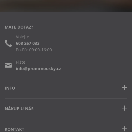
MÁTE DOTAZ?
Volejte
608 267 033
Po-Pá: 09:00-16:00
Pište
info@promrnousky.cz
INFO
Kontakt
NÁKUP U NÁS
Často kladené dotazy
Obchodní podmínky
Doprava a platba v ČR
Ochrana osobních údajů
KONTAKT
Jak uplatnit slevový kód