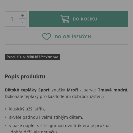
+
DO KOŠÍKU
-
DO OBLÍBENÝCH
Prod. číslo: MR0163/**/tmmo
Popis produktu
Dětské tepláky Sport
značky
Mrofi
- barva:
Tmavě modrá
.
Dokonalé tepláky pro každodenní dobrodružství :)
klasický užší střih,
skvěle padnou i velmi štíhlým dětem,
v pase náplet s širší gumou uvnitř (která je pružná,
dobře drží, ale netlačí!),