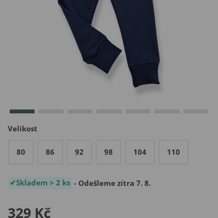
Velikost
80
86
92
98
104
110
Skladem > 2 ks
- Odešleme zítra 7. 8.
329 Kč