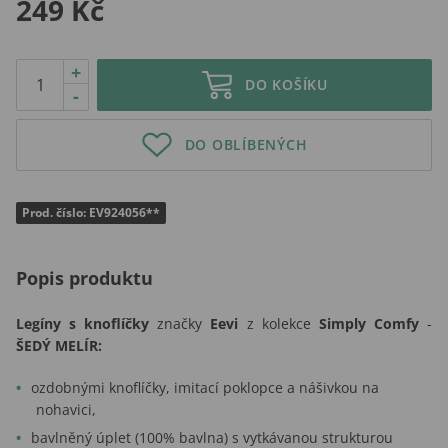
249 Kč
+
DO KOŠÍKU
-
DO OBLÍBENÝCH
Prod. číslo: EV924056**
Popis produktu
Legíny s knoflíčky
značky
Eevi
z kolekce
Simply Comfy
-
ŠEDÝ MELÍR:
ozdobnými knoflíčky, imitací poklopce a nášivkou na
nohavici,
bavlněný úplet (100% bavlna) s vytkávanou strukturou