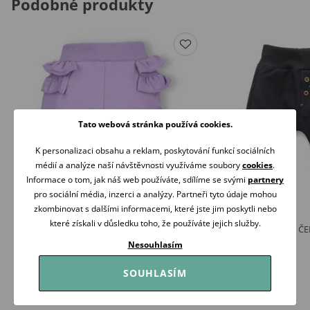
Podobné produkty
Tato webová stránka používá cookies.
K personalizaci obsahu a reklam, poskytování funkcí sociálních
médií a analýze naší návštěvnosti využíváme soubory
cookies
.
Informace o tom, jak náš web používáte, sdílíme se svými
partnery
pro sociální média, inzerci a analýzy. Partneři tyto údaje mohou
zkombinovat s dalšími informacemi, které jste jim poskytli nebo
které získali v důsledku toho, že používáte jejich služby.
NINI Tepláčky s volánky Ocean Girl LILA
Mrofi Tepláčky Janek Č
349 Kč
299 Kč
Nesouhlasím
Skladem
Skladem
SOUHLASÍM
Koupit
Koupit