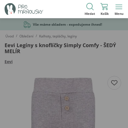
Hledat
Košík
Menu
Vše máme skladem - expedujeme ihned!
/
/
Úvod
Oblečení
Kalhoty, tepláčky, legíny
Eevi Legíny s knoflíčky Simply Comfy - ŠEDÝ
MELÍR
Eevi