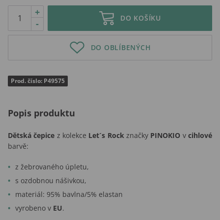
+
DO KOŠÍKU
-
DO OBLÍBENÝCH
Prod. číslo: P49575
Popis produktu
Dětská čepice
z kolekce
Let´s Rock
značky
PINOKIO
v
cihlové
barvě:
z žebrovaného úpletu,
s ozdobnou nášivkou,
materiál: 95% bavlna/5% elastan
vyrobeno v
EU
.