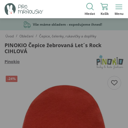
Hledat
Košík
Menu
Vše máme skladem - expedujeme ihned!
/
/
Úvod
Oblečení
Čepice, čelenky, rukavičky a doplňky
PINOKIO Čepice žebrovaná Let´s Rock
CIHLOVÁ
Pinokio
-24%