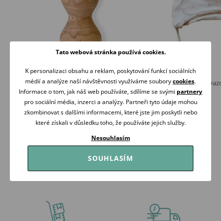
Tato webová stránka používá cookies.
K personalizaci obsahu a reklam, poskytování funkcí sociálních
médií a analýze naší návštěvnosti využíváme soubory
cookies
.
Mrofi Čelenka Pin-up PISTÁCIE
PINOKIO Čepička zavazo
Rose KYTIČKY
Informace o tom, jak náš web používáte, sdílíme se svými
partnery
99 Kč
149 Kč
199 Kč
pro sociální média, inzerci a analýzy. Partneři tyto údaje mohou
Skladem
Skladem
zkombinovat s dalšími informacemi, které jste jim poskytli nebo
které získali v důsledku toho, že používáte jejich služby.
Koupit
Koupit
Nesouhlasím
SOUHLASÍM