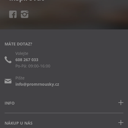
MÁTE DOTAZ?
Volejte
608 267 033
Po-Pá: 09:00-16:00
Pište
info@promrnousky.cz
INFO
Kontakt
NÁKUP U NÁS
Často kladené dotazy