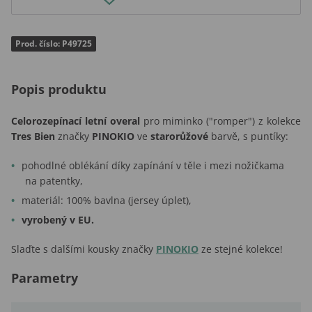
Prod. číslo: P49725
Popis produktu
Celorozepínací letní overal
pro miminko ("romper") z kolekce
Tres Bien
značky
PINOKIO
ve
starorůžové
barvě, s puntíky:
pohodlné oblékání díky zapínání v těle i mezi nožičkama
na patentky,
materiál: 100% bavlna (jersey úplet),
vyrobený v EU.
Slaďte s dalšími kousky značky
PINOKIO
ze stejné kolekce!
Parametry