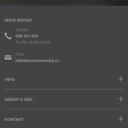
MÁTE DOTAZ?
Volejte
608 267 033
Po-Pá: 09:00-16:00
Pište
info@promrnousky.cz
INFO
Kontakt
NÁKUP U NÁS
Často kladené dotazy
Obchodní podmínky
Doprava a platba v ČR
Ochrana osobních údajů
KONTAKT
Jak uplatnit slevový kód
Cookies