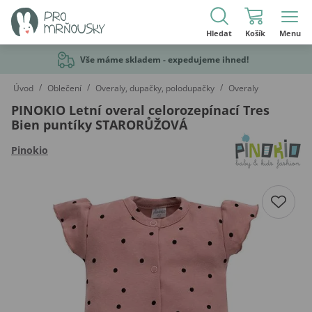
Hledat
Košík
Menu
Vše máme skladem - expedujeme ihned!
/
/
/
Úvod
Oblečení
Overaly, dupačky, polodupačky
Overaly
PINOKIO Letní overal celorozepínací Tres
Bien puntíky STARORŮŽOVÁ
Pinokio