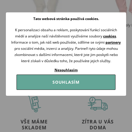
Tato webová stránka používá cookies.
PINOKIO Overal Lovely Day Cream
PINOKIO Overal Lovely
K personalizaci obsahu a reklam, poskytování funkcí sociálních
349 Kč
349 Kč
médií a analýze naší návštěvnosti využíváme soubory
cookies
.
Skladem
Skladem
Informace o tom, jak náš web používáte, sdílíme se svými
partnery
pro sociální média, inzerci a analýzy. Partneři tyto údaje mohou
Koupit
Koupit
zkombinovat s dalšími informacemi, které jste jim poskytli nebo
které získali v důsledku toho, že používáte jejich služby.
Nesouhlasím
SOUHLASÍM
VŠE MÁME
ZÍTRA U VÁS
SKLADEM
DOMA