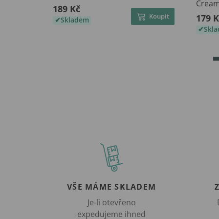
Crea
189 Kč
Koupit
179 K
Skladem
Skl
VŠE MÁME SKLADEM
Je-li otevřeno
expedujeme ihned