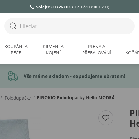
Volejte 608 267 033
(Po-Pá: 09:00-16:00)
KOUPÁNÍ A
KRMENÍ A
PLENY A
PÉČE
KOJENÍ
PŘEBALOVÁNÍ
KOČÁR
Vše máme skladem - expedujeme obratem!
/
/
PINOKIO Polodupačky Hello MODRÁ
Polodupačky
P
H
Pin