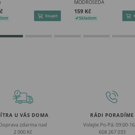
m
MODROŠEDÁ
č
159 Kč
Koupit
adem
Skladem
ZÍTRA U VÁS DOMA
RÁDI PORADÍME
Doprava zdarma nad
Volejte Po-Pá: 09:00-16
2 000 Kč
608 267 033