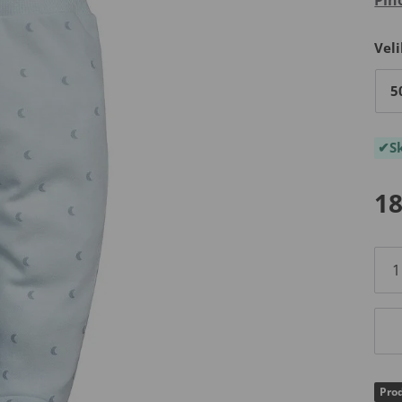
Veli
5
S
18
Prod