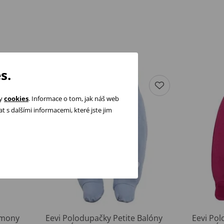
s.
ry
cookies
. Informace o tom, jak náš web
 s dalšími informacemi, které jste jim
rmony
Eevi Polodupačky Petite Balóny
Eevi Po