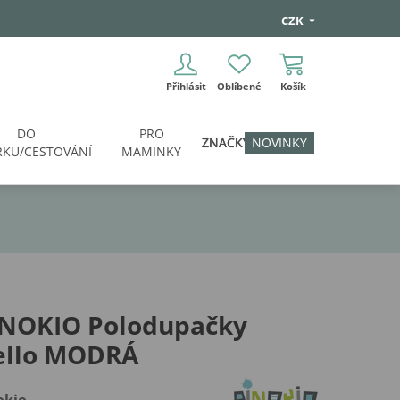
CZK
Přihlásit
Oblíbené
Košík
DO
PRO
ZNAČKY
NOVINKY
KU/CESTOVÁNÍ
MAMINKY
INOKIO Polodupačky
ello MODRÁ
okio