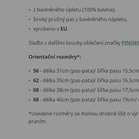
z bavlněného úpletu (100% bavlna),
široký pružný pas z bavlněného nápletu,
vyrobeno v
EU
.
Slaďte s dalšími kousky oblečení značky
PINOK
Orientační rozměry*:
56
- délka 31cm (pas-pata)/ šířka pasu 15,5cm
62
- délka 35cm (pas-pata)/ šířka pasu 16,5cm
68
- délka 38cm (pas-pata)/ šířka pasu 17,5cm
68
- délka 40cm (pas-pata)/ šířka pasu 19cm/
*Uvedené rozměry se mohou drobně lišit o výr
praním.