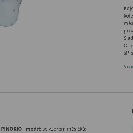
Koj
kol
měs
pru
Sla
Orie
šíř
Víc
y
PINOKIO
-
modré
se vzorem měsíčků: