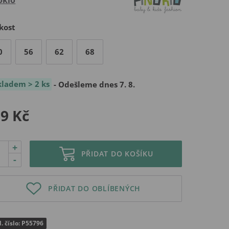
kost
0
56
62
68
kladem > 2 ks
- Odešleme dnes 7. 8.
9 Kč
+
PŘIDAT DO KOŠÍKU
-
PŘIDAT DO OBLÍBENÝCH
. číslo: P55796