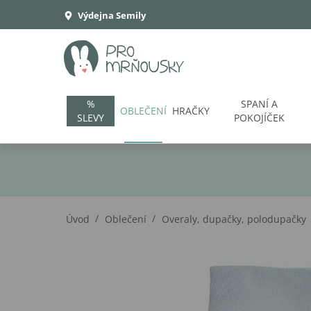
Výdejna Semily
%
SPANÍ A
OBLEČENÍ
HRAČKY
SLEVY
POKOJÍČEK
/
/
Úvod
Oblečení
Overaly, dupačky, polodupačky