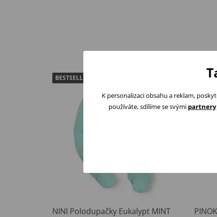
T
BESTSELLER
K personalizaci obsahu a reklam, poskyt
používáte, sdílíme se svými
partnery
NINI Polodupačky Eukalypt MINT
PINOK