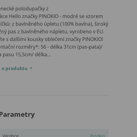
enecké polodupačky z
ekce Hello značky PINOKIO - modré se vzorem
íčků: z bavlněného úpletu (100% bavlna), široký
žný pas z bavlněného nápletu, vyrobeno v EU.
ďte s dalšími kousky oblečení značky PINOKIO!
ntační rozměry*: 56 - délka 31cm (pas-pata)/
ka pasu 15,5cm/ délka…
e o produktu
Parametry
Výrobce
Pinokio