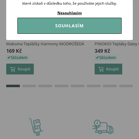
které získali v důsledku toho, že používáte jejich služby.
Nesouhlasím
SOUHLASÍM
Makoma Tepláčky Harmony MODROŠEDÁ
PINOKIO Tepláky Dais
169 Kč
349 Kč
Skladem
Skladem
Koupit
Koupit