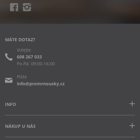
MÁTE DOTAZ?
Volejte
608 267 033
Po-Pá: 09:00-16:00
Pište
info@promrnousky.cz
INFO
Kontakt
NÁKUP U NÁS
Často kladené dotazy
Obchodní podmínky
Doprava a platba v ČR