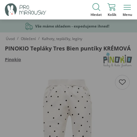
Hledat
Košík
Menu
Vše máme skladem - expedujeme ihned!
/
/
Úvod
Oblečení
Kalhoty, tepláčky, legíny
PINOKIO Tepláky Tres Bien puntíky KRÉMOVÁ
Pinokio