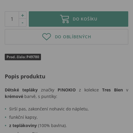
+
DO KOŠÍKU
-
DO OBLÍBENÝCH
Prod. číslo: P49780
Popis produktu
Dětské tepláky
značky
PINOKIO
z kolekce
Tres Bien
v
krémové
barvě, s puntíky:
širší pas, zakončení nohavic do nápletu,
funkční kapsy,
z teplákoviny
(100% bavlna).