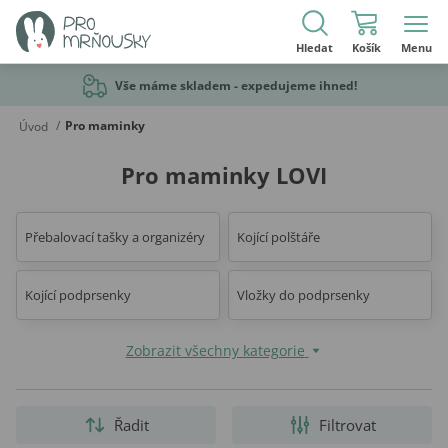
Hledat
Košík
Menu
Vše máme skladem - expedujeme ihned!
/
Pro maminky
Úvod
Pro maminky LOVI
Přebalovací tašky a organizéry
Kojící polštáře
Kojící podprsenky
Vložky do podprsenky
Zobrazit všechny kategorie
Řadit
Filtrovat