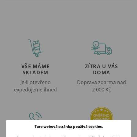
VŠE MÁME
ZÍTRA U VÁS
SKLADEM
DOMA
Je-li otevřeno
Doprava zdarma nad
expedujeme ihned
2 000 Kč
Tato webová stránka používá cookies.
RÁDI
OVĚŘENO