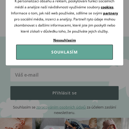
K personalizaci obsahu a reklam, poskytování funkcí sociálních
PORADÍME
ZÁKAZNÍKY
médií a analýze naší návštěvnosti využíváme soubory
cookies
.
Informace o tom, jak náš web používáte, sdílíme se svými
partnery
Volejte Po-Pá: 09:00-16:00
98 % našich zákazníků
pro sociální média, inzerci a analýzy. Partneři tyto údaje mohou
608 267 033
nás doporučuje
zkombinovat s dalšími informacemi, které jste jim poskytli nebo
které získali v důsledku toho, že používáte jejich služby.
Nesouhlasím
SOUHLASÍM
Dostaňte veškeré cenné tipy a rady včas a přímo do
e-mailu
Přihlásit se
Souhlasím se
zpracováním osobních údajů
za účelem zaslání
newsletteru.