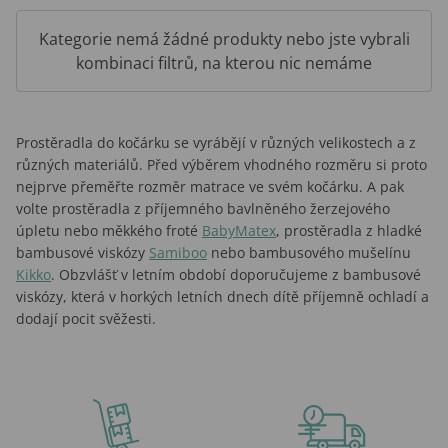
Kategorie nemá žádné produkty nebo jste vybrali
kombinaci filtrů, na kterou nic nemáme
Prostěradla do kočárku se vyrábějí v různých velikostech a z
různých materiálů. Před výběrem vhodného rozměru si proto
nejprve přeměřte rozměr matrace ve svém kočárku. A pak
volte prostěradla z příjemného bavlněného žerzejového
úpletu nebo měkkého froté
BabyMatex
, prostěradla z hladké
bambusové viskózy
Samiboo
nebo bambusového mušelínu
Kikko
. Obzvlášť v letním období doporučujeme z bambusové
viskózy, která v horkých letních dnech dítě příjemně ochladí a
dodají pocit svěžesti.