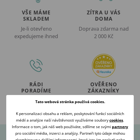
VŠE MÁME
ZÍTRA U VÁS
SKLADEM
DOMA
Je-li otevřeno
Doprava zdarma nad
expedujeme ihned
2 000 Kč
RÁDI
OVĚŘENO
PORADÍME
ZÁKAZNÍKY
Volejte Po-Pá: 09:00-16:00
98 % našich zákazníků
Tato webová stránka používá cookies.
608 267 033
nás doporučuje
K personalizaci obsahu a reklam, poskytování funkcí sociálních
médií a analýze naší návštěvnosti využíváme soubory
cookies
.
Informace o tom, jak náš web používáte, sdílíme se svými
partnery
pro sociální média, inzerci a analýzy. Partneři tyto údaje mohou
zkombinovat s dalšími informacemi, které jste jim poskytli nebo