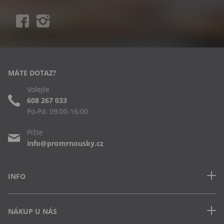
MÁTE DOTAZ?
Volejte
608 267 033
Po-Pá: 09:00-16:00
Pište
info@promrnousky.cz
INFO
Kontakt
NÁKUP U NÁS
Často kladené dotazy