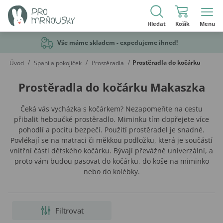
Hledat
Košík
Menu
Vše máme skladem - expedujeme ihned!
/
/
/
Prostěradla do kočárku
Úvod
Spaní a pokojíček
Prostěradla
Prostěradla do kočárku Makaszka
Čeká vás vycházka s kočárkem? Nezapomeňte na cestu
přibalit heboučké prostěradlo. Miminku tím dopřejete více
pohodlí a pocitu bezpečí. Použití prostěradel je snadné.
Povlékají se na matraci či měkkou podložku, která je součástí
vnitřní části dětského kočárku. Bývají převážně univerzální, a
proto vám budou pasovat do kočárku, do koše na miminko
nebo do kolébky.
Filtrovat