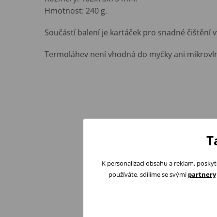
Hmotnost: 240 g.
Součástí balení je kartáček pro snadné čištění 
Termoláhev není vhodná do myčky ani mikrovl
T
K personalizaci obsahu a reklam, poskyt
používáte, sdílíme se svými
partnery