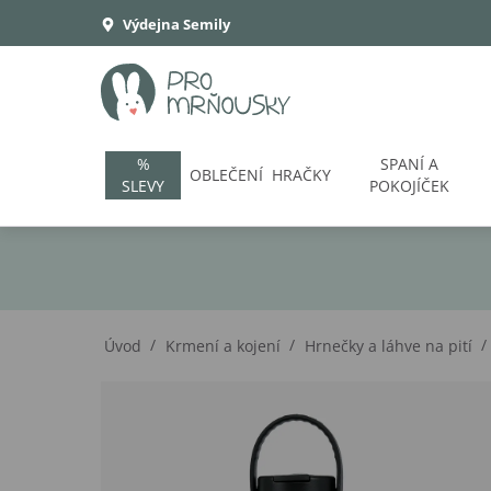
Výdejna Semily
%
SPANÍ A
OBLEČENÍ
HRAČKY
SLEVY
POKOJÍČEK
/
/
/
Úvod
Krmení a kojení
Hrnečky a láhve na pití