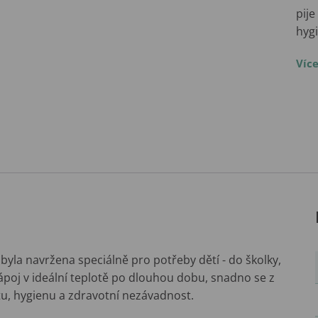
pije
hygi
Víc
byla navržena speciálně pro potřeby dětí - do školky,
nápoj v ideální teplotě po dlouhou dobu, snadno se z
itu, hygienu a zdravotní nezávadnost.