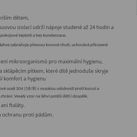
enším dětem,
akuovou izolací udrží nápoje studené až 24 hodin a
 pokojové teplotě a bez kondenzace.
 lahve zabraňuje přenosu kovové chuti, uchovává přirozené
ení mikroorganismů pro maximální hygienu,
í a sklápěcím pítkem, které dítě jednoduše skryje
ší komfort a hygienu
ové oceli 304 (18/8) s vysokou odolností proti korozi a
ání. Veselý vzor na láhvi potěší děti i dospělé.
ani ftaláty.
u a ochranu proti pádům.