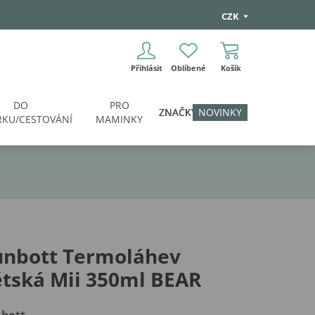
CZK
Přihlásit
Oblíbené
Košík
DO
PRO
ZNAČKY
NOVINKY
KU/CESTOVÁNÍ
MAMINKY
unbott Termoláhev
tská Mii 350ml BEAR
bott