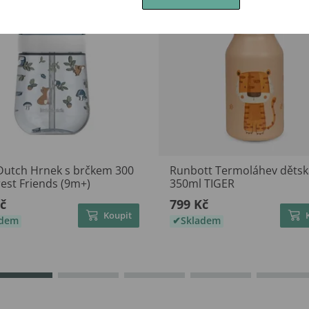
 Dutch Hrnek s brčkem 300
Runbott Termoláhev dětsk
est Friends (9m+)
350ml TIGER
č
799 Kč
Koupit
adem
Skladem