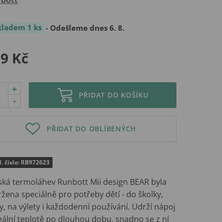
kladem 1 ks
- Odešleme dnes 6. 8.
9 Kč
+
PŘIDAT DO KOŠÍKU
-
PŘIDAT DO OBLÍBENÝCH
. číslo: RB972623
ská termoláhev Runbott Mii design BEAR byla
žena speciálně pro potřeby dětí - do školky,
y, na výlety i každodenní používání. Udrží nápoj
eální teplotě po dlouhou dobu, snadno se z ní