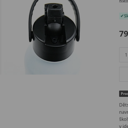
S
79
Prod
Dět
navr
škol
v id