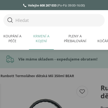
Volejte 608 267 033
(Po-Pá: 09:00-16:00)
KOUPÁNÍ A
KRMENÍ A
PLENY A
PÉČE
KOJENÍ
PŘEBALOVÁNÍ
KOČÁR
Vše máme skladem - expedujeme obratem!
Runbott Termoláhev dětská Mii 350ml BEAR
R
dě
Run