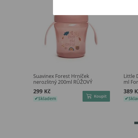
Suavinex Forest Hrníček
Little
nerozlitný 200ml RŮŽOVÝ
ml For
299 Kč
389 K
Koupit
Skladem
Skl