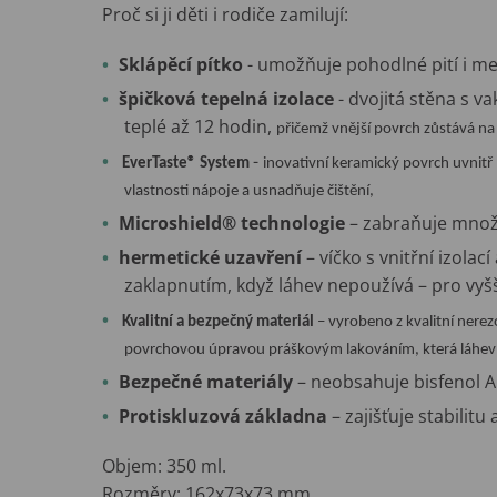
Proč si ji děti i rodiče zamilují:
Sklápěcí pítko
- umožňuje pohodlné pití i m
špičková tepelná izolace
- dvojitá stěna s v
teplé až 12 hodin,
přičemž vnější povrch zůstává na
-
EverTaste® System
inovativní keramický povrch uvnitř
vlastnosti nápoje a usnadňuje čištění,
Microshield® technologie
– zabraňuje množ
hermetické uzavření
– víčko s vnitřní izolac
zaklapnutím, když láhev nepoužívá – pro vyš
Kvalitní a bezpečný materiál
– vyrobeno z kvalitní nerez
povrchovou úpravou práškovým lakováním, která láhev chr
Bezpečné materiály
– neobsahuje bisfenol A 
Protiskluzová základna
– zajišťuje stabilit
Objem: 350 ml.
Rozměry: 162x73x73 mm.