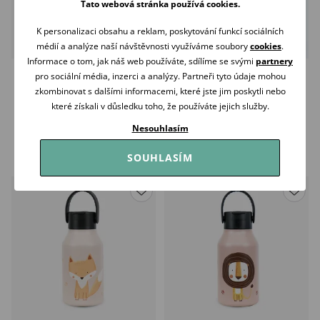
Tato webová stránka používá cookies.
K personalizaci obsahu a reklam, poskytování funkcí sociálních
médií a analýze naší návštěvnosti využíváme soubory
cookies
.
Informace o tom, jak náš web používáte, sdílíme se svými
partnery
Runbott Termoláhev dětská Mii
Runbott Termoláhev dětská Mii
pro sociální média, inzerci a analýzy. Partneři tyto údaje mohou
350ml BEAR
350ml BRAQUIOSAURUS
zkombinovat s dalšími informacemi, které jste jim poskytli nebo
799 Kč
799 Kč
které získali v důsledku toho, že používáte jejich služby.
Skladem
Skladem
Nesouhlasím
Koupit
Koupit
SOUHLASÍM