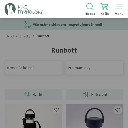
Hledat
Košík
Menu
Vše máme skladem - expedujeme ihned!
/
/
Runbott
Úvod
Značky
Runbott
Krmení a kojení
Pro maminky
Řadit
Filtrovat