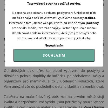
Tato webová stránka používá cookies.
stupeň. Nepoužívat bělidla, ani prací prostředky obsahující
bělidla.
K personalizaci obsahu a reklam, poskytování funkcí sociálních
médií a analýze naší návštěvnosti využíváme soubory
cookies
.
Informace o tom, jak náš web používáte, sdílíme se svými
partnery
pro sociální média, inzerci a analýzy. Partneři tyto údaje mohou
zkombinovat s dalšími informacemi, které jste jim poskytli nebo
které získali v důsledku toho, že používáte jejich služby.
Makaszka
nabízí širokou škálu výjimečných produktů pro
miminka i větší děti, v jejich nabídce si však přijdou na své i
Nesouhlasím
jejich maminky. Ve svých kolekcích reflektuje módní trendy,
barvy a vzory. ale dává zároveň vzniknout i velmi netradičním
SOUHLASÍM
a jedinečným projektům.
Od dětských dek, přes kompletní vybavení do postýlky a
dětského pokoje, doplňky do kočárku, po přebalovací tašky a
organizéry pro maminky...a to v ucelených kolekcích, které
Vám umožní vše do posledního detailu sladit a nakombinovat.
Založena na malosériové výrobě, kde na prvním místě stojí
kvalita a bezpečnost. Pro výrobu jsou používány pouze vysoce
kvalitní a certifikované materiály. To zaručuje, že
Vám i Vašim