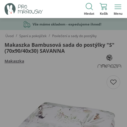
Hledat
Košík
Menu
Vše máme skladem - expedujeme ihned!
/
/
Úvod
Spaní a pokojíček
Povlečení a sady do postýlky
Makaszka Bambusová sada do postýlky "S"
(70x90/40x30) SAVANNA
Makaszka