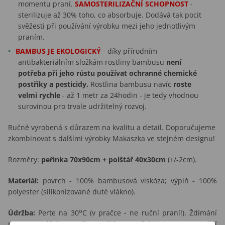
momentu praní.
SAMOSTERILIZAČNÍ SCHOPNOST
-
sterilizuje až 30% toho, co absorbuje. Dodává tak pocit
svěžesti při používání výrobku mezi jeho jednotlivým
praním.
BAMBUS JE EKOLOGICKÝ
- díky přírodním
antibakteriálním složkám rostliny bambusu
není
potřeba při jeho růstu používat ochranné chemické
postřiky a pesticidy.
Rostlina bambusu navíc
roste
velmi rychle
- až 1 metr za 24hodin - je tedy vhodnou
surovinou pro trvale udržitelný rozvoj.
Ručně vyrobená s důrazem na kvalitu a detail. Doporučujeme
zkombinovat s dalšími výrobky Makaszka ve stejném designu!
Rozměry:
peřinka
70x90cm + polštář 40x30cm
(+/-2cm).
Materiál:
povrch - 100% bambusová viskóza; výplň - 100%
polyester (silikonizované duté vlákno).
o
Údržba:
Perte na 30
C (v pračce - ne ruční praní!). Ždímání
max. 800otáček. Nesušit v sušičce. Lze žehlit, a to na nejnižší