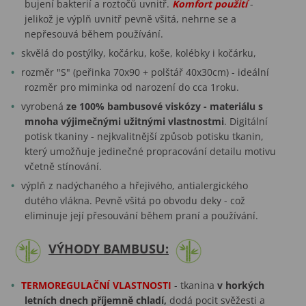
bujení bakterií a roztočů uvnitř.
Komfort použití
-
jelikož je výplň uvnitř pevně všitá, nehrne se a
nepřesouvá během používání.
skvělá do postýlky, kočárku, koše, kolébky i kočárku,
rozměr "S" (peřinka 70x90 + polštář 40x30cm) - ideální
rozměr pro miminka od narození do cca 1roku.
vyrobená
ze 100% bambusové viskózy - materiálu s
mnoha výjimečnými užitnými vlastnostmi
. Digitální
potisk tkaniny - nejkvalitnější způsob potisku tkanin,
který umožňuje jedinečné propracování detailu motivu
včetně stínování.
výplň z nadýchaného a hřejivého, antialergického
dutého vlákna. Pevně všitá po obvodu deky - což
eliminuje její přesouvání během praní a používání.
VÝHODY BAMBUSU:
TERMOREGULAČNÍ VLASTNOSTI
- tkanina
v horkých
letních dnech příjemně chladí,
dodá pocit svěžesti a