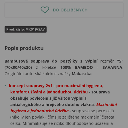
DO OBLÍBENÝCH
Prod. číslo: MK019/SAV
Popis produktu
Bambusová souprava do postýlky s výplní
rozměr
"S"
(70x90/40x30)
z kolekce
100% BAMBOO
-
SAVANNA
.
Originální autorská kolekce značky
Makaszka
.
koncept soupravy 2v1 - pro maximální hygienu,
komfort užívání a jednoduchou údržbu
- souprava
obsahuje povlečení s již všitou výplní
z
antialergického a hřejivého dutého vlákna
.
Maximální
hygiena a jednoduchá údržba
- souprava se pere celá
(nikoliv jen povlak), čímž je zajištěna maximální čistota
celku. Minimalizuje se riziko dlouhodobého usazení a