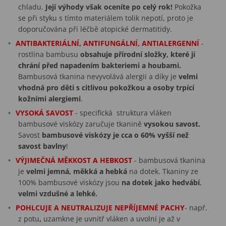
chladu.
Její výhody však oceníte po celý rok!
Pokožka
se při styku s tímto materiálem tolik nepotí, proto je
doporučována při léčbě atopické dermatitidy.
ANTIBAKTERIÁLNÍ, ANTIFUNGÁLNÍ, ANTIALERGENNÍ
-
rostlina bambusu
obsahuje přírodní složky, které jí
chrání před napadením bakteriemi a houbami.
Bambusová tkanina nevyvolává alergii a díky je
velmi
vhodná pro děti s citlivou pokožkou a osoby trpící
kožními alergiemi
.
VYSOKÁ SAVOST
- specifická struktura vláken
bambusové viskózy zaručuje tkanině
vysokou savost.
Savost
bambusové viskózy je cca o 60% vyšší než
savost bavlny
!
VÝJIMEČNÁ MĚKKOST A HEBKOST
- bambusová tkanina
je
velmi jemná, měkká a hebká
na dotek. Tkaniny ze
100% bambusové viskózy jsou
na dotek jako hedvábí
,
velmi vzdušné a lehké.
POHLCUJE A NEUTRALIZUJE NEPŘÍJEMNÉ PACHY
- např.
z potu
,
uzamkne je uvnitř vláken a uvolní je až v