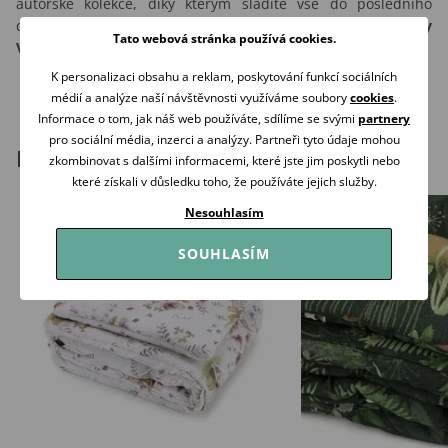
autorské kolekce, díky kterým sladíte vše do posledního
detailu.
Každý kousek je tvořen s láskou a péčí tak, aby
Tato webová stránka používá cookies.
Vám přinášel radost po dlouhou dobu!
K personalizaci obsahu a reklam, poskytování funkcí sociálních
médií a analýze naší návštěvnosti využíváme soubory
cookies
.
Informace o tom, jak náš web používáte, sdílíme se svými
partnery
pro sociální média, inzerci a analýzy. Partneři tyto údaje mohou
Podobné produkty
zkombinovat s dalšími informacemi, které jste jim poskytli nebo
které získali v důsledku toho, že používáte jejich služby.
Nesouhlasím
SOUHLASÍM