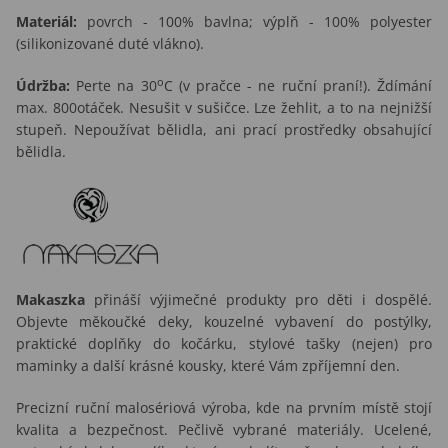
Materiál:
povrch - 100% bavlna; výplň - 100% polyester
(silikonizované duté vlákno).
o
Údržba:
Perte na 30
C (v pračce - ne ruční praní!). Ždímání
max. 800otáček. Nesušit v sušičce. Lze žehlit, a to na nejnižší
stupeň. Nepoužívat bělidla, ani prací prostředky obsahující
bělidla.
Makaszka
přináší výjimečné produkty pro děti i dospělé.
Objevte měkoučké deky, kouzelné vybavení do postýlky,
praktické doplňky do kočárku, stylové tašky (nejen) pro
maminky a další krásné kousky, které Vám zpříjemní den.
Precizní ruční malosériová výroba, kde na prvním místě stojí
kvalita a bezpečnost. Pečlivě vybrané materiály. Ucelené,