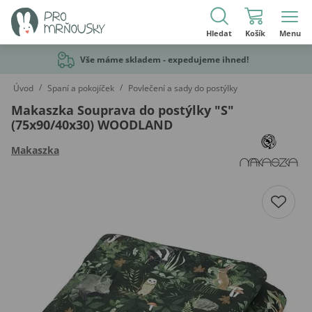
Hledat
Košík
Menu
Vše máme skladem - expedujeme ihned!
/
/
Úvod
Spaní a pokojíček
Povlečení a sady do postýlky
Makaszka Souprava do postýlky "S"
(75x90/40x30) WOODLAND
Makaszka