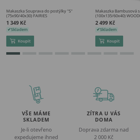
Makaszka Souprava do postýlky "S"
Makaszka Bambusová sa
(75x90/40x30) FAIRIES
(100x135/60x40) WOO
1 349 Kč
2 499 Kč
Skladem
Skladem
Koupit
Koupit
VŠE MÁME
ZÍTRA U VÁS
SKLADEM
DOMA
Je-li otevřeno
Doprava zdarma nad
expedujeme ihned
2 000 Kč