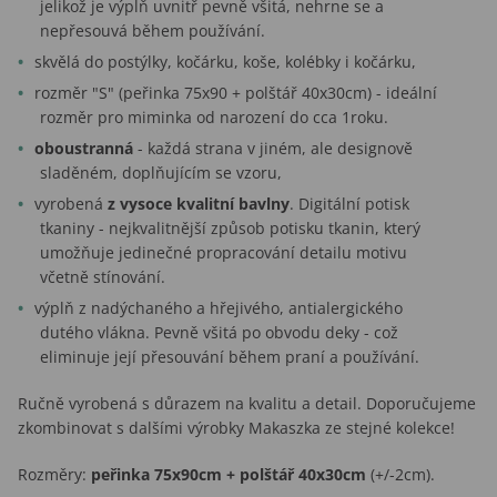
jelikož je výplň uvnitř pevně všitá, nehrne se a
nepřesouvá během používání.
skvělá do postýlky, kočárku, koše, kolébky i kočárku,
rozměr "S" (peřinka 75x90 + polštář 40x30cm) - ideální
rozměr pro miminka od narození do cca 1roku.
oboustranná
- každá strana v jiném, ale designově
sladěném, doplňujícím se vzoru,
vyrobená
z vysoce kvalitní bavlny
. Digitální potisk
tkaniny - nejkvalitnější způsob potisku tkanin, který
umožňuje jedinečné propracování detailu motivu
včetně stínování.
výplň z nadýchaného a hřejivého, antialergického
dutého vlákna. Pevně všitá po obvodu deky - což
eliminuje její přesouvání během praní a používání.
Ručně vyrobená s důrazem na kvalitu a detail. Doporučujeme
zkombinovat s dalšími výrobky Makaszka ze stejné kolekce!
Rozměry:
peřinka
75x90cm + polštář 40x30cm
(+/-2cm).