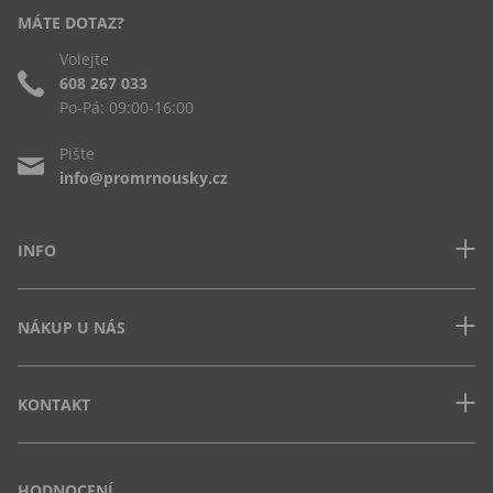
MÁTE DOTAZ?
Volejte
608 267 033
Po-Pá: 09:00-16:00
Pište
info@promrnousky.cz
INFO
Kontakt
NÁKUP U NÁS
Často kladené dotazy
Obchodní podmínky
Doprava a platba v ČR
Ochrana osobních údajů
KONTAKT
Jak uplatnit slevový kód
Cookies
Vrácení zboží a výměna
Výdejna Semily
Osobní odběr na pobočce
Vejvarovo nábřeží 199
HODNOCENÍ