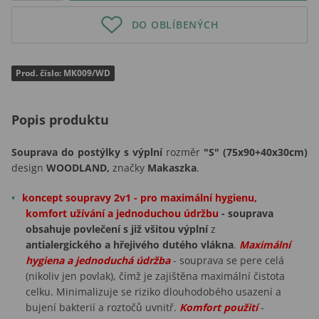
DO OBLÍBENÝCH
Prod. číslo: MK009/WD
Popis produktu
Souprava do postýlky s výplní
rozměr
"S" (75x90+40x30cm)
design
WOODLAND,
značky
Makaszka
.
koncept soupravy 2v1 - pro maximální hygienu,
komfort užívání a jednoduchou údržbu
- souprava
obsahuje povlečení s již všitou výplní
z
antialergického a hřejivého dutého vlákna
.
Maximální
hygiena a jednoduchá údržba
- souprava se pere celá
(nikoliv jen povlak), čímž je zajištěna maximální čistota
celku. Minimalizuje se riziko dlouhodobého usazení a
bujení bakterií a roztočů uvnitř.
Komfort použití
-