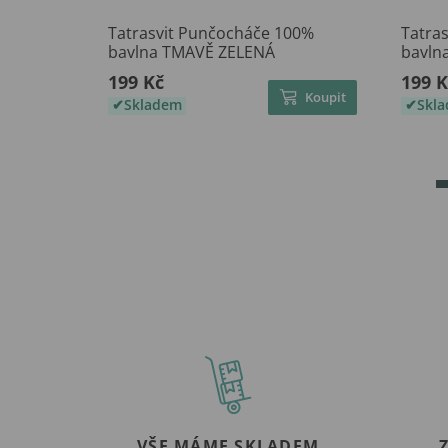
Tatrasvit Punčocháče 100%
Tatra
bavlna TMAVĚ ZELENÁ
bavln
199 Kč
199 K
Koupit
Skladem
Skl
VŠE MÁME SKLADEM