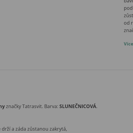
bav
pod
zůst
od r
zna
Víc
ny
značky Tatrasvit. Barva:
SLUNEČNICOVÁ
.
drží a záda zůstanou zakrytá,