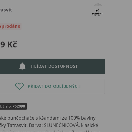
rasvit
yprodáno
9 Kč
HLÍDAT DOSTUPNOST
PŘIDAT DO OBLÍBENÝCH
. číslo: P52098
ské punčocháče s kšandami ze 100% bavlny
čky Tatrasvit. Barva: SLUNEČNICOVÁ. klasické