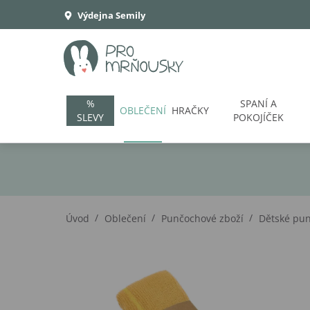
Výdejna Semily
%
SPANÍ A
OBLEČENÍ
HRAČKY
SLEVY
POKOJÍČEK
/
/
/
Úvod
Oblečení
Punčochové zboží
Dětské pu