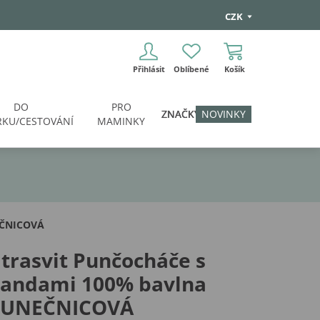
CZK
Přihlásit
Oblíbené
Košík
DO
PRO
ZNAČKY
NOVINKY
KU/CESTOVÁNÍ
MAMINKY
EČNICOVÁ
trasvit Punčocháče s
šandami 100% bavlna
LUNEČNICOVÁ