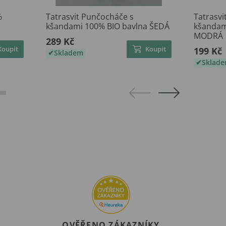
%
Tatrasvit Punčocháče s
Tatrasvi
kšandami 100% BIO bavlna ŠEDÁ
kšandam
MODRÁ
289 Kč
Koupit
Koupit
199 Kč
Skladem
Sklad
OVĚŘENO ZÁKAZNÍKY