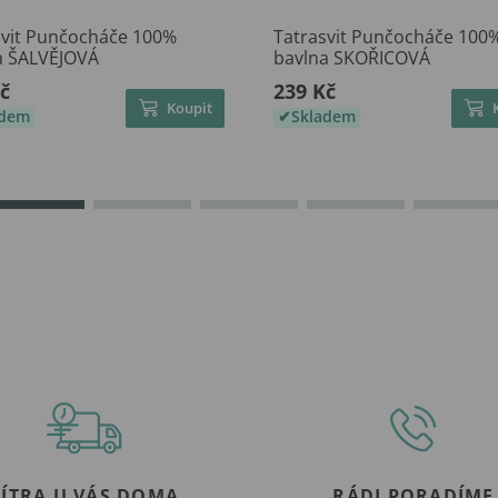
svit Punčocháče 100%
Tatrasvit Punčocháče 100
a ŠALVĚJOVÁ
bavlna SKOŘICOVÁ
č
239 Kč
Koupit
adem
Skladem
ZÍTRA U VÁS DOMA
RÁDI PORADÍME