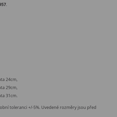
957
.
ata 24cm,
ata 29cm,
pata 31cm.
obní toleranci +/-5%. Uvedené rozměry jsou před