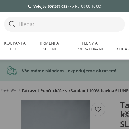
Volejte 608 267 033
(Po-Pá: 09:00-16:00)
KOUPÁNÍ A
KRMENÍ A
PLENY A
PÉČE
KOJENÍ
PŘEBALOVÁNÍ
KOČÁR
Vše máme skladem - expedujeme obratem!
/
Tatrasvit Punčocháče s kšandami 100% bavlna SLUN
nčocháče
Ta
k
S