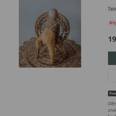
Tat
V
19
Prod
Dět
zna