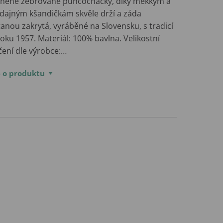
lněné žebrované punčocháčky, díky měkkým a
dajným kšandičkám skvěle drží a záda
anou zakrytá, vyráběné na Slovensku, s tradicí
oku 1957. Materiál: 100% bavlna. Velikostní
čení dle výrobce:…
e o produktu