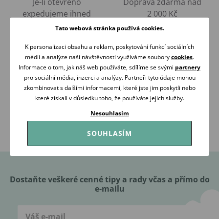
Je-li otevřeno
Doprava zdarma nad
expedujeme ihned
2 000 Kč
Tato webová stránka používá cookies.
K personalizaci obsahu a reklam, poskytování funkcí sociálních
médií a analýze naší návštěvnosti využíváme soubory
cookies
.
Informace o tom, jak náš web používáte, sdílíme se svými
partnery
pro sociální média, inzerci a analýzy. Partneři tyto údaje mohou
zkombinovat s dalšími informacemi, které jste jim poskytli nebo
RÁDI
OVĚŘENO
PORADÍME
ZÁKAZNÍKY
které získali v důsledku toho, že používáte jejich služby.
Nesouhlasím
Volejte Po-Pá: 09:00-16:00
98 % našich zákazníků
608 267 033
nás doporučuje
SOUHLASÍM
Dostaňte veškeré cenné tipy a rady včas a přímo do
e-mailu