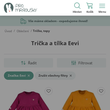
Hledat
Košík
Menu
Vše máme skladem - expedujeme ihned!
/
/
Trička, topy
Úvod
Oblečení
Trička a tílka Eevi
Řadit
Filtrovat
Značka: Eevi
Zrušit všechny filtry