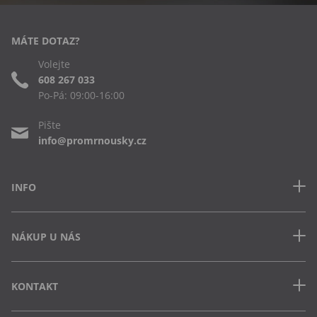
MÁTE DOTAZ?
Volejte
608 267 033
Po-Pá: 09:00-16:00
Pište
info@promrnousky.cz
INFO
Kontakt
NÁKUP U NÁS
Často kladené dotazy
Obchodní podmínky
Doprava a platba v ČR
Ochrana osobních údajů
KONTAKT
Jak uplatnit slevový kód
Cookies
Vrácení zboží a výměna