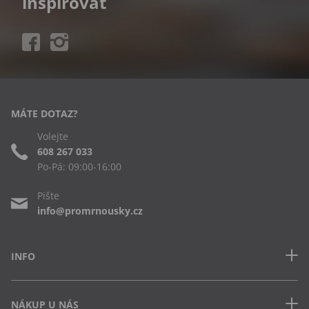
inspirovat
MÁTE DOTAZ?
Volejte
608 267 033
Po-Pá: 09:00-16:00
Pište
info@promrnousky.cz
INFO
Kontakt
NÁKUP U NÁS
Často kladené dotazy