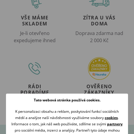
VŠE MÁME
ZÍTRA U VÁS
SKLADEM
DOMA
Je-li otevřeno
Doprava zdarma nad
expedujeme ihned
2 000 Kč
RÁDI
OVĚŘENO
PORADÍME
ZÁKAZNÍKY
Tato webová stránka používá cookies.
Volejte Po-Pá: 09:00-16:00
98 % našich zákazníků
608 267 033
nás doporučuje
K personalizaci obsahu a reklam, poskytování funkcí sociálních
médií a analýze naší návštěvnosti využíváme soubory
cookies
.
Informace o tom, jak náš web používáte, sdílíme se svými
partnery
pro sociální média, inzerci a analýzy. Partneři tyto údaje mohou