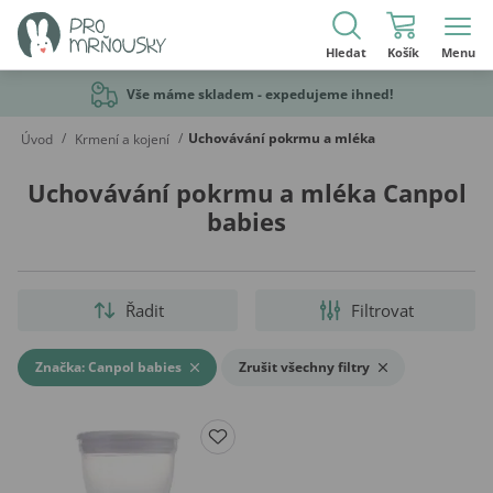
Hledat
Košík
Menu
Vše máme skladem - expedujeme ihned!
/
/
Uchovávání pokrmu a mléka
Úvod
Krmení a kojení
Uchovávání pokrmu a mléka Canpol
babies
Řadit
Filtrovat
Značka: Canpol babies
Zrušit všechny filtry