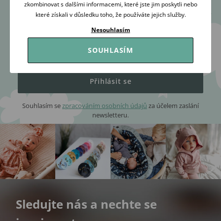
zkombinovat s dalšími informacemi, které jste jim poskytli nebo
Dostaňte veškeré cenné tipy a rady včas a přímo do
které získali v důsledku toho, že používáte jejich služby.
e-mailu
Nesouhlasím
SOUHLASÍM
Přihlásit se
Souhlasím se
zpracováním osobních údajů
za účelem zaslání
newsletteru.
Sledujte nás a nechte se