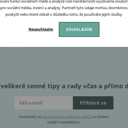
ování funkcí sociálních médií a analýze naší návštěvnosti využíváme soubo
Doprava zdarma nad
Volejte Po-Pá: 09:00-16
pro sociální média, inzerci a analýzy. Partneři tyto údaje mohou zkombinovat
2 000 Kč
608 267 033
poskytli nebo které získali v důsledku toho, že používáte jejich služby.
SOUHLASÍM
Nesouhlasím
veškeré cenné tipy a rady včas a přímo 
Přihlásit se
Souhlasím se
zpracováním osobních údajů
za účelem
zaslání newsletteru.