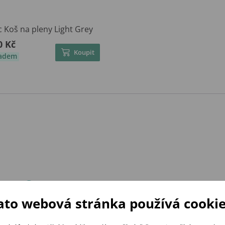
 Koš na pleny Light Grey
0 Kč
Koupit
ladem
ato webová stránka používá cookie
ZÍTRA U VÁS DOMA
RÁDI PORADÍME