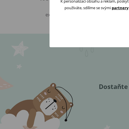
K personalizaci obsahu a reklam, poskyt
Je-li otevřeno
používáte, sdílíme se svými
partnery
expedujeme ihned
Dostaňte 