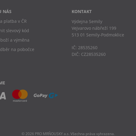
U NÁS
KONTAKT
a platba v ČR
Výdejna Semily
Vejvarovo nábřeží 199
nit slevový kód
513 01 Semily-Podmoklice
zboží a výměna
IČ: 28535260
odběr na pobočce
DIČ: CZ28535260
ME
© 2026 PRO MRŇOUSKY a.s. Všechna práva vyhrazena.