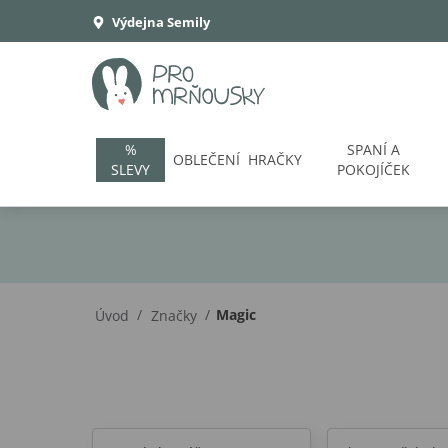
Výdejna Semily
%
SPANÍ A
OBLEČENÍ
HRAČKY
SLEVY
POKOJÍČEK
/
/
Magic
Úvod
Značky