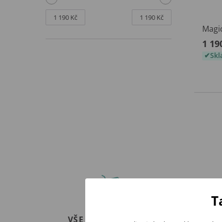
Magic
1 19
Sk
T
VŠE MÁME SKLADEM