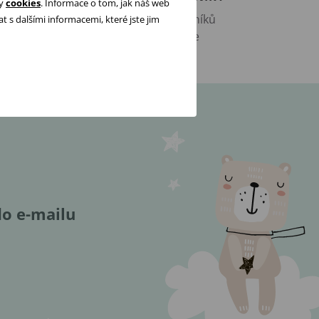
ry
cookies
. Informace o tom, jak náš web
:00
98 % našich zákazníků
 s dalšími informacemi, které jste jim
nás doporučuje
do e-mailu