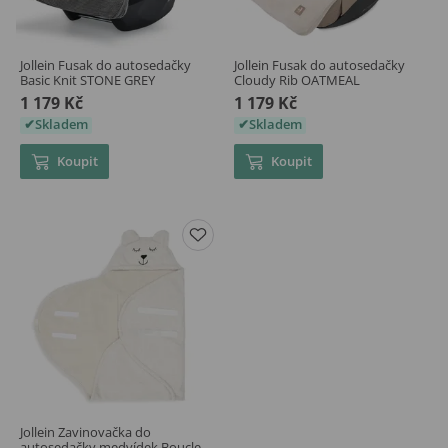
Jollein Fusak do autosedačky
Jollein Fusak do autosedačky
Basic Knit STONE GREY
Cloudy Rib OATMEAL
1 179 Kč
1 179 Kč
Skladem
Skladem
Koupit
Koupit
Jollein Zavinovačka do
autosedačky medvídek Boucle