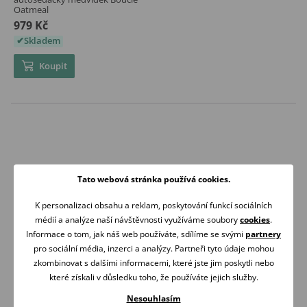
Oatmeal
979 Kč
Skladem
Koupit
Tato webová stránka používá cookies.
K personalizaci obsahu a reklam, poskytování funkcí sociálních
médií a analýze naší návštěvnosti využíváme soubory
cookies
.
Informace o tom, jak náš web používáte, sdílíme se svými
partnery
VŠE MÁME
ZÍTRA U VÁS
pro sociální média, inzerci a analýzy. Partneři tyto údaje mohou
SKLADEM
DOMA
zkombinovat s dalšími informacemi, které jste jim poskytli nebo
které získali v důsledku toho, že používáte jejich služby.
Je-li otevřeno
Doprava zdarma nad
expedujeme ihned
2 000 Kč
Nesouhlasím