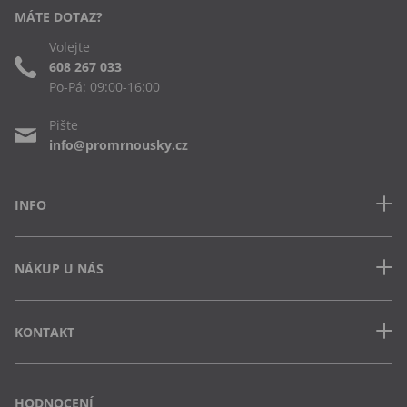
MÁTE DOTAZ?
Volejte
608 267 033
Po-Pá: 09:00-16:00
Pište
info@promrnousky.cz
INFO
Kontakt
NÁKUP U NÁS
Často kladené dotazy
Obchodní podmínky
Doprava a platba v ČR
Ochrana osobních údajů
KONTAKT
Jak uplatnit slevový kód
Cookies
Vrácení zboží a výměna
Výdejna Semily
Osobní odběr na pobočce
Vejvarovo nábřeží 199
HODNOCENÍ