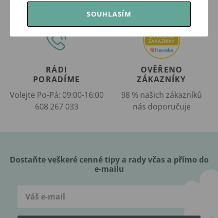
SOUHLASÍM
RÁDI
OVĚŘENO
PORADÍME
ZÁKAZNÍKY
Volejte Po-Pá: 09:00-16:00
98 % našich zákazníků
608 267 033
nás doporučuje
Dostaňte veškeré cenné tipy a rady včas a přímo do
e-mailu