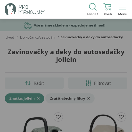
Hledat
Košík
Menu
Vše máme skladem - expedujeme ihned!
/
/
Zavinovačky a deky do autosedačky
Úvod
Do kočárku/cestování
Zavinovačky a deky do autosedačky
Jollein
Řadit
Filtrovat
Značka: Jollein
Zrušit všechny filtry