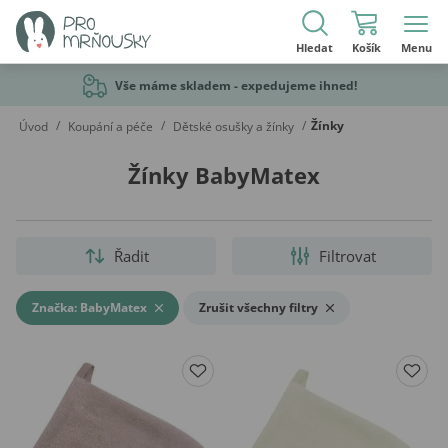
Hledat
Košík
Menu
Vše máme skladem - expedujeme ihned!
/
/
/
Žínky
Úvod
Koupání a péče
Dětské osušky a žínky
Žínky BabyMatex
Řadit
Filtrovat
Značka: BabyMatex
Zrušit všechny filtry