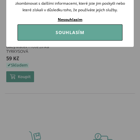
zkombinovat s dalšími informacemi, které jste jim poskytli nebo
které získali v důsledku toho, že používáte jejich služby.
Nesouhlasím
SOUHLASÍM
BabyMatex Froté žínka
TYRKYSOVÁ
59 Kč
Skladem
Koupit