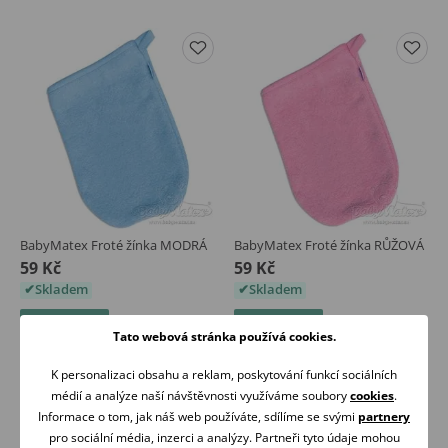
BabyMatex Froté žínka MODRÁ
BabyMatex Froté žínka RŮŽOVÁ
59 Kč
59 Kč
Skladem
Skladem
Koupit
Koupit
Tato webová stránka používá cookies.
K personalizaci obsahu a reklam, poskytování funkcí sociálních
médií a analýze naší návštěvnosti využíváme soubory
cookies
.
Informace o tom, jak náš web používáte, sdílíme se svými
partnery
pro sociální média, inzerci a analýzy. Partneři tyto údaje mohou