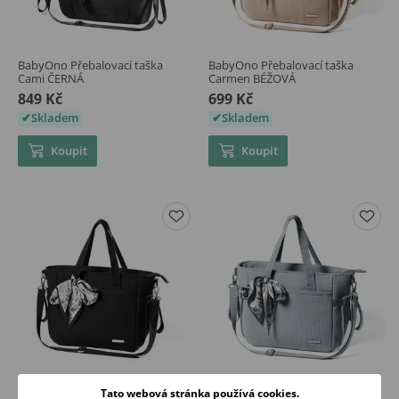
BabyOno Přebalovací taška
BabyOno Přebalovací taška
Cami ČERNÁ
Carmen BÉŽOVÁ
849 Kč
699 Kč
Skladem
Skladem
Koupit
Koupit
BabyOno Přebalovací taška
BabyOno Přebalovací taška
Tato webová stránka používá cookies.