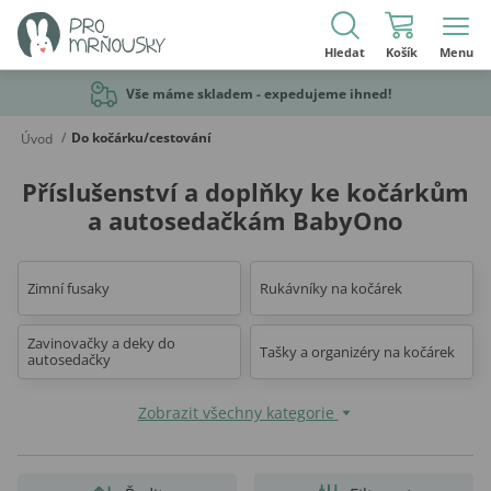
Hledat
Košík
Menu
Vše máme skladem - expedujeme ihned!
/
Do kočárku/cestování
Úvod
Příslušenství a doplňky ke kočárkům
a autosedačkám BabyOno
Zimní fusaky
Rukávníky na kočárek
Zavinovačky a deky do
Tašky a organizéry na kočárek
autosedačky
Zobrazit všechny kategorie