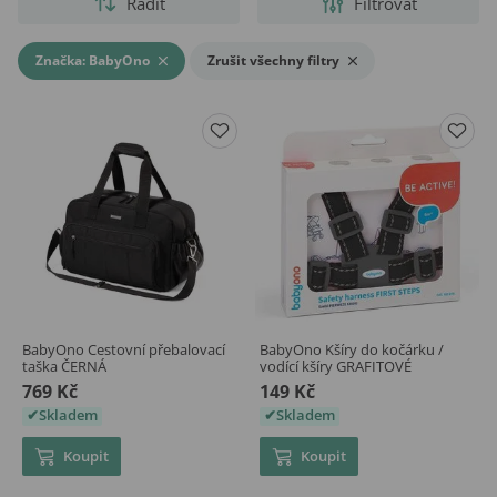
Řadit
Filtrovat
Značka: BabyOno
Zrušit všechny filtry
BabyOno Cestovní přebalovací
BabyOno Kšíry do kočárku /
taška ČERNÁ
vodící kšíry GRAFITOVÉ
769 Kč
149 Kč
Skladem
Skladem
Koupit
Koupit