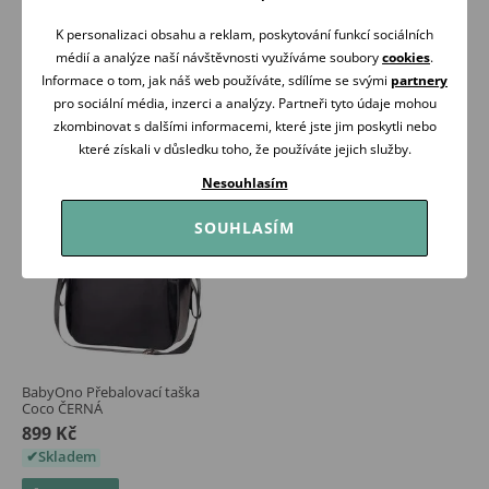
Carmen ČERNÁ
Carmen ŠEDÁ
699 Kč
699 Kč
K personalizaci obsahu a reklam, poskytování funkcí sociálních
Skladem
Skladem
médií a analýze naší návštěvnosti využíváme soubory
cookies
.
Informace o tom, jak náš web používáte, sdílíme se svými
partnery
Koupit
Koupit
pro sociální média, inzerci a analýzy. Partneři tyto údaje mohou
zkombinovat s dalšími informacemi, které jste jim poskytli nebo
které získali v důsledku toho, že používáte jejich služby.
Nesouhlasím
SOUHLASÍM
BabyOno Přebalovací taška
Coco ČERNÁ
899 Kč
Skladem