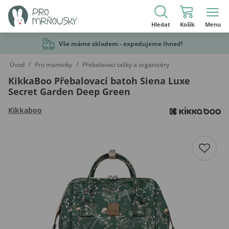
Hledat
Košík
Menu
Vše máme skladem - expedujeme ihned!
/
/
Úvod
Pro maminky
Přebalovací tašky a organizéry
KikkaBoo Přebalovací batoh Siena Luxe
Secret Garden Deep Green
Kikkaboo