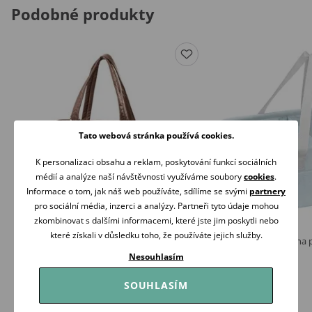
Podobné produkty
Tato webová stránka používá cookies.
K personalizaci obsahu a reklam, poskytování funkcí sociálních
médií a analýze naší návštěvnosti využíváme soubory
cookies
.
Informace o tom, jak náš web používáte, sdílíme se svými
partnery
pro sociální média, inzerci a analýzy. Partneři tyto údaje mohou
zkombinovat s dalšími informacemi, které jste jim poskytli nebo
které získali v důsledku toho, že používáte jejich služby.
BabyOno Přebalovací taška Cami HNĚDÁ
KikkaBoo Organizér na 
849 Kč
589 Kč
Nesouhlasím
Skladem
Skladem
SOUHLASÍM
Koupit
Koupit