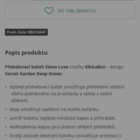
DO OBLÍBENÝCH
Prod. číslo: KB216647
Popis produktu
Přebalovací batoh Siena Luxe
značky
KikkaBoo
- design
Secret Garden Deep Green
:
stylový přebalovací batoh umožňuje přehledné uložení
všeho potřebného na procházky a výlety s vaším
dítětem,
klipy umožňují zavěšení na madla kočárku,
uvnitř batohu najdete množství kapes a přihrádek,
voděodolnou kapsu pro uložení vlhkých předmětů,
široký způsob otevírání batohu usnadňuje orientaci v