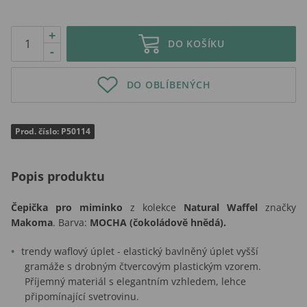
+
DO KOŠÍKU
-
DO OBLÍBENÝCH
Prod. číslo: P50114
Popis produktu
Čepička pro miminko
z kolekce
Natural Waffel
značky
Makoma
. Barva:
MOCHA (čokoládově hnědá).
trendy waflový úplet - elastický bavlněný úplet vyšší
gramáže s drobným čtvercovým plastickým vzorem.
Příjemný materiál s elegantním vzhledem, lehce
připomínající svetrovinu.