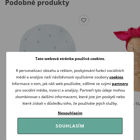
Podobné produkty
Tato webová stránka používá cookies.
K personalizaci obsahu a reklam, poskytování funkcí sociálních
médií a analýze naší návštěvnosti využíváme soubory
cookies
.
Informace o tom, jak náš web používáte, sdílíme se svými
partnery
pro sociální média, inzerci a analýzy. Partneři tyto údaje mohou
zkombinovat s dalšími informacemi, které jste jim poskytli nebo
které získali v důsledku toho, že používáte jejich služby.
PINOKIO Kojenecká čepička Hello MODRÁ
Mrofi Čelenka Pin-up 
99 Kč
149 Kč
Nesouhlasím
Skladem
Skladem
SOUHLASÍM
Koupit
Koupit