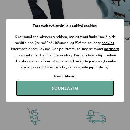
Tato webová stránka používá cookies.
K personalizaci obsahu a reklam, poskytování funkcí sociálních
Mrofi Tepláky Sport ČERNÁ
PINOKIO Bloomers krať
médií a analýze naší návštěvnosti využíváme soubory
cookies
.
329 Kč
129 Kč
159 Kč
Informace o tom, jak náš web používáte, sdílíme se svými
partnery
Skladem
Skladem
pro sociální média, inzerci a analýzy. Partneři tyto údaje mohou
zkombinovat s dalšími informacemi, které jste jim poskytli nebo
Koupit
Koupit
které získali v důsledku toho, že používáte jejich služby.
Nesouhlasím
SOUHLASÍM