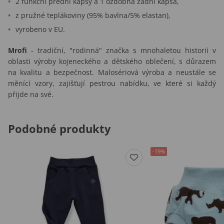
2 funkční přední kapsy a 1 ozdobná zadní kapsa,
z pružné teplákoviny (95% bavlna/5% elastan),
vyrobeno v EU.
Mrofi
- tradiční, "rodinná" značka s mnohaletou historií v
oblasti výroby kojeneckého a dětského oblečení, s důrazem
na kvalitu a bezpečnost. Malosériová výroba a neustále se
měnící vzory, zajišťují pestrou nabídku, ve které si každý
přijde na své.
Podobné produkty
-19%