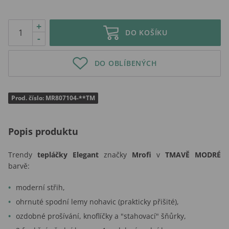
+
DO KOŠÍKU
-
DO OBLÍBENÝCH
Prod. číslo: MR807104-**TM
Popis produktu
Trendy
tepláčky Elegant
značky
Mrofi
v
TMAVĚ MODRÉ
barvě:
moderní střih,
ohrnuté spodní lemy nohavic (prakticky přišité),
ozdobné prošívání, knoflíčky a "stahovací" šňůrky,