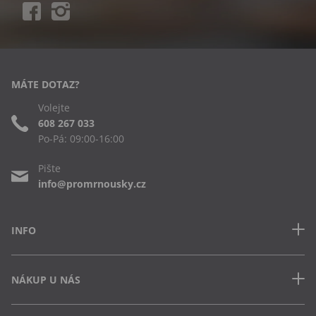
MÁTE DOTAZ?
Volejte
608 267 033
Po-Pá: 09:00-16:00
Pište
info@promrnousky.cz
INFO
Kontakt
NÁKUP U NÁS
Často kladené dotazy
Obchodní podmínky
Doprava a platba v ČR