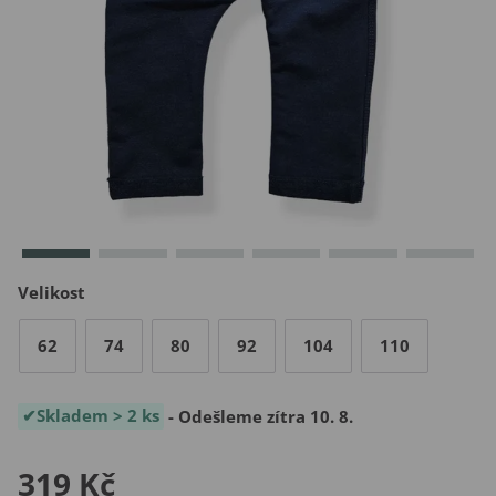
Velikost
62
74
80
92
104
110
Skladem > 2 ks
- Odešleme zítra 10. 8.
319 Kč