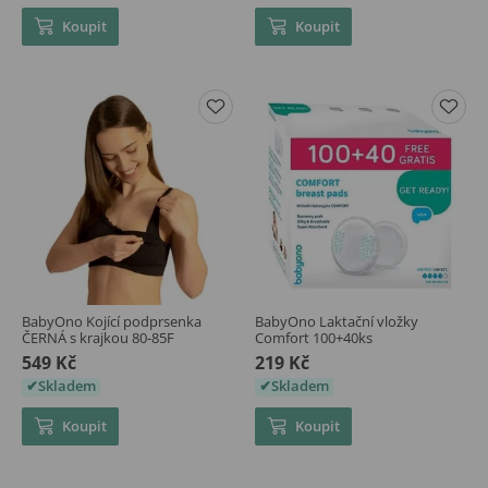
Koupit
Koupit
BabyOno Kojící podprsenka
BabyOno Laktační vložky
ČERNÁ s krajkou 80-85F
Comfort 100+40ks
549 Kč
219 Kč
Skladem
Skladem
Koupit
Koupit