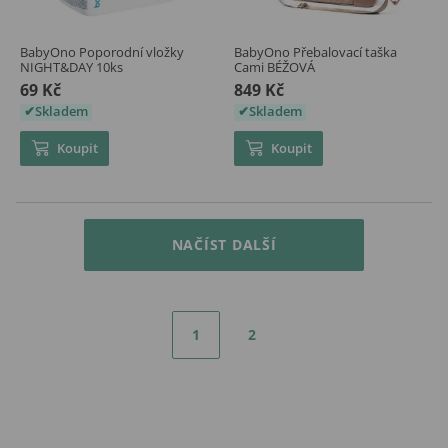
BabyOno Poporodní vložky
BabyOno Přebalovací taška
NIGHT&DAY 10ks
Cami BÉŽOVÁ
69 Kč
849 Kč
Skladem
Skladem
Koupit
Koupit
NAČÍST DALŠÍ
1
2