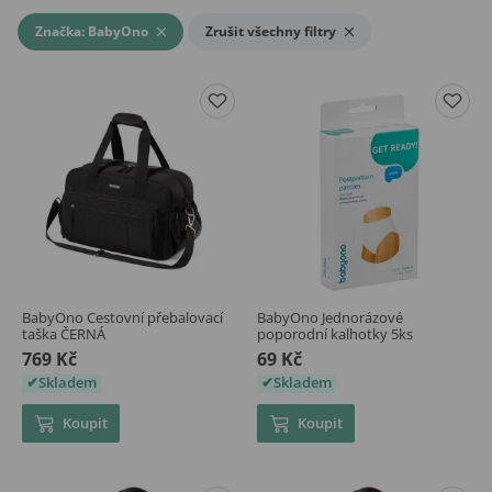
Značka: BabyOno
Zrušit všechny filtry
BabyOno Cestovní přebalovací
BabyOno Jednorázové
taška ČERNÁ
poporodní kalhotky 5ks
769 Kč
69 Kč
Skladem
Skladem
Koupit
Koupit