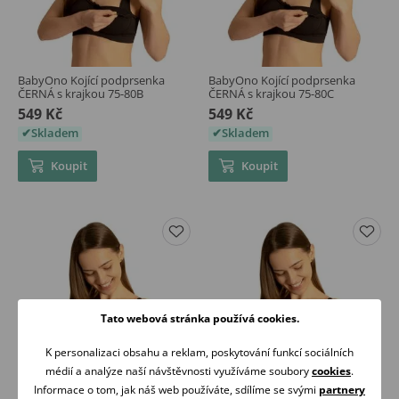
BabyOno Kojící podprsenka
BabyOno Kojící podprsenka
ČERNÁ s krajkou 75-80B
ČERNÁ s krajkou 75-80C
549 Kč
549 Kč
Skladem
Skladem
Koupit
Koupit
Tato webová stránka používá cookies.
K personalizaci obsahu a reklam, poskytování funkcí sociálních
médií a analýze naší návštěvnosti využíváme soubory
cookies
.
Informace o tom, jak náš web používáte, sdílíme se svými
partnery