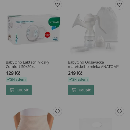
BabyOno Laktační vložky
BabyOno Odsávačka
Comfort 50+20ks
mateřského mléka ANATOMY
129 Kč
249 Kč
Skladem
Skladem
Koupit
Koupit