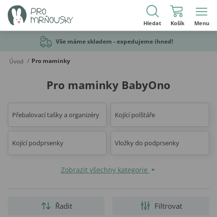
Hledat
Košík
Menu
Vše máme skladem - expedujeme ihned!
/
Pro maminky
Úvod
Pro maminky BabyOno
Přebalovací tašky a organizéry
Kojící polštáře
Kojící podprsenky
Vložky do podprsenky
Zobrazit všechny kategorie
Řadit
Filtrovat