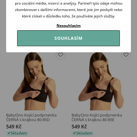
BabyOno Kojící podprsenka
BabyOno Kojící podprsenka
pro sociální média, inzerci a analýzy. Partneři tyto údaje mohou
ČERNÁ s krajkou 75-80D
ČERNÁ s krajkou 80-85C
zkombinovat s dalšími informacemi, které jste jim poskytli nebo
549 Kč
549 Kč
které získali v důsledku toho, že používáte jejich služby.
Skladem
Skladem
Nesouhlasím
Koupit
Koupit
SOUHLASÍM
BabyOno Kojící podprsenka
BabyOno Kojící podprsenka
ČERNÁ s krajkou 80-85D
ČERNÁ s krajkou 80-85E
549 Kč
549 Kč
Skladem
Skladem