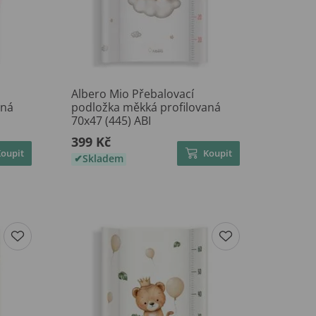
Albero Mio Přebalovací
aná
podložka měkká profilovaná
70x47 (445) ABI
399 Kč
Koupit
Koupit
Skladem