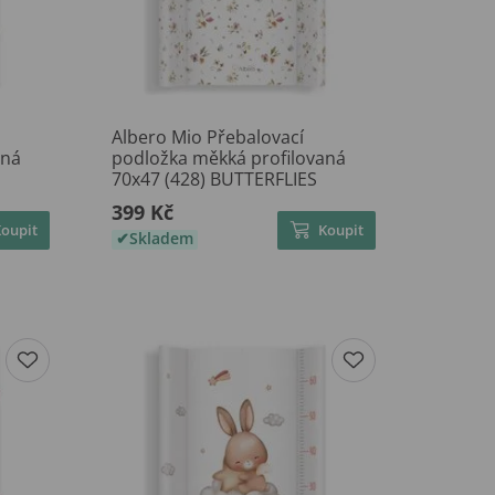
Albero Mio Přebalovací
aná
podložka měkká profilovaná
70x47 (428) BUTTERFLIES
399 Kč
Koupit
Koupit
Skladem