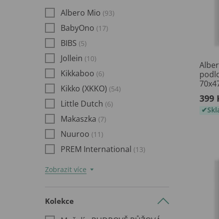
Albero Mio
(93)
BabyOno
(17)
BIBS
(5)
Jollein
(10)
Alber
Kikkaboo
(6)
podl
70x4
Kikko (XKKO)
(54)
399 
Little Dutch
(6)
Sk
Makaszka
(7)
Nuuroo
(11)
PREM International
(13)
Zobrazit více
Kolekce