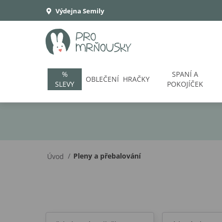
Výdejna Semily
%
SPANÍ A
OBLEČENÍ
HRAČKY
SLEVY
POKOJÍČEK
/
Pleny a přebalování
Úvod