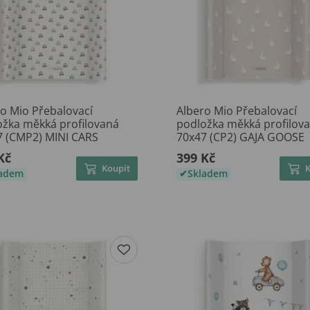
o Mio Přebalovací
Albero Mio Přebalovací
ožka měkká profilovaná
podložka měkká profilov
7 (CMP2) MINI CARS
70x47 (CP2) GAJA GOOSE
Kč
399 Kč
Koupit
ladem
Skladem