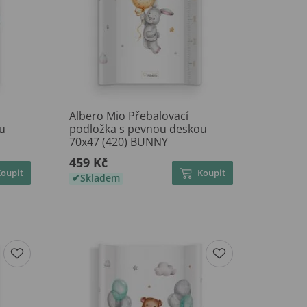
Albero Mio Přebalovací
u
podložka s pevnou deskou
70x47 (420) BUNNY
459 Kč
Koupit
Koupit
Skladem