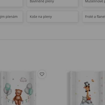
Bavlněné pleny
Mušelínové 
ovým plenám
Koše na pleny
Froté a flane