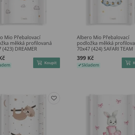
o Mio Přebalovací
Albero Mio Přebalovací
ožka měkká profilovaná
podložka měkká profilov
7 (423) DREAMER
70x47 (424) SAFARI TEAM
Kč
399 Kč
Koupit
ladem
Skladem