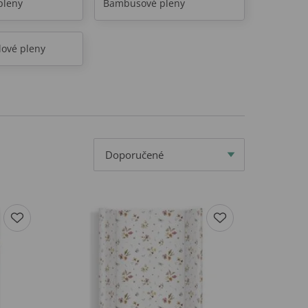
pleny
Bambusové pleny
lové pleny
Doporučené