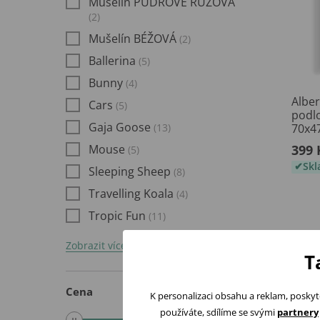
Mušelín PUDROVĚ RŮŽOVÁ
(2)
Mušelín BÉŽOVÁ
(2)
Ballerina
(5)
Bunny
(4)
Alber
Cars
(5)
podl
Gaja Goose
(13)
70x4
Mouse
399 
(5)
Sk
Sleeping Sheep
(8)
Travelling Koala
(4)
Tropic Fun
(11)
Zobrazit více
T
Cena
K personalizaci obsahu a reklam, poskyt
používáte, sdílíme se svými
partnery