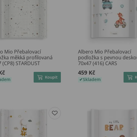
o Mio Přebalovací
Albero Mio Přebalovací
ožka měkká profilovaná
podložka s pevnou desko
7 (CP8) STARDUST
70x47 (416) CARS
Kč
459 Kč
Koupit
ladem
Skladem