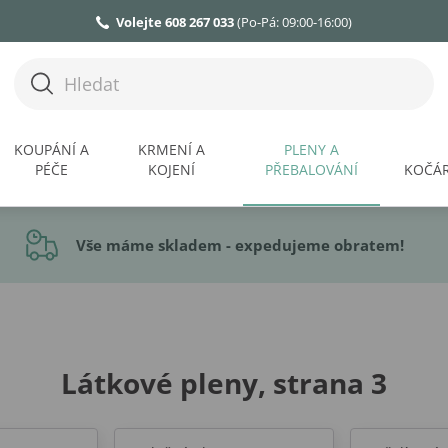
Volejte 608 267 033
(Po-Pá: 09:00-16:00)
KOUPÁNÍ A
KRMENÍ A
PLENY A
PÉČE
KOJENÍ
PŘEBALOVÁNÍ
KOČÁR
Vše máme skladem - expedujeme obratem!
Látkové pleny, strana 3