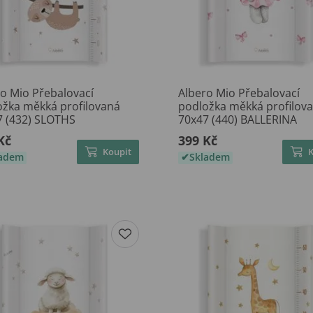
o Mio Přebalovací
Albero Mio Přebalovací
ožka měkká profilovaná
podložka měkká profilov
7 (432) SLOTHS
70x47 (440) BALLERINA
Kč
399 Kč
Koupit
ladem
Skladem