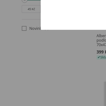
Novinka
(6)
Alber
podl
70x4
399 
Sk