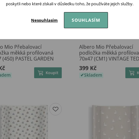
poskytli nebo které získali v důsledku toho, že používáte jejich služby.
SOUHLASÍM
Nesouhlasím
o Mio Přebalovací
Albero Mio Přebalovací
ožka měkká profilovaná
podložka měkká profilov
7 (450) PASTEL GARDEN
70x47 (CM1) VINTAGE TE
Kč
399 Kč
Koupit
ladem
Skladem