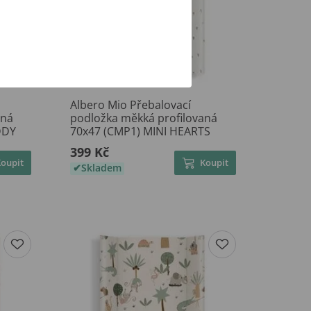
Albero Mio Přebalovací
aná
podložka měkká profilovaná
DDY
70x47 (CMP1) MINI HEARTS
399 Kč
Koupit
Koupit
Skladem