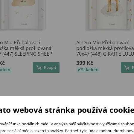
o Mio Přebalovací
Albero Mio Přebalovací
ožka měkká profilovaná
podložka měkká profilov
7 (447) SLEEPING SHEEP
70x47 (448) GIRAFFE LUL
Kč
399 Kč
Koupit
ladem
Skladem
ato webová stránka používá cookie
ování funkcí sociálních médií a analýze naší návštěvnosti využíváme soubo
pro sociální média, inzerci a analýzy. Partneři tyto údaje mohou zkombinovat