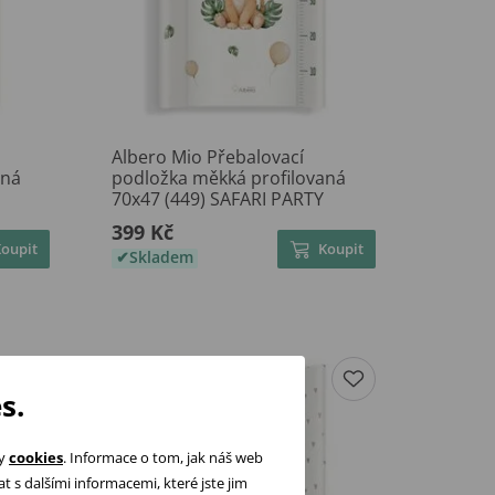
Albero Mio Přebalovací
aná
podložka měkká profilovaná
U
70x47 (449) SAFARI PARTY
399 Kč
Koupit
Koupit
Skladem
s.
ry
cookies
. Informace o tom, jak náš web
 s dalšími informacemi, které jste jim