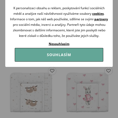
K personalizaci obsahu a reklam, poskytování funkcí sociálních
médií a analýze naší návštěvnosti využíváme soubory
cookies
.
Informace o tom, jak náš web používáte, sdílíme se svými
partnery
Albero Mio Přebalovací
Albero Mio Přebalovací
pro sociální média, inzerci a analýzy. Partneři tyto údaje mohou
podložka měkká 70x50 (CP8)
podložka měkká 72x75 (423)
STARDUST
DREAMER
zkombinovat s dalšími informacemi, které jste jim poskytli nebo
329 Kč
389 Kč
které získali v důsledku toho, že používáte jejich služby.
Skladem
Skladem
Nesouhlasím
Koupit
Koupit
SOUHLASÍM