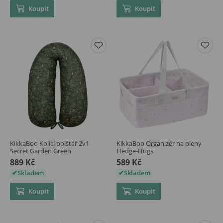
Koupit
Koupit
KikkaBoo Kojicí polštář 2v1
KikkaBoo Organizér na pleny
Secret Garden Green
Hedge-Hugs
889 Kč
589 Kč
Skladem
Skladem
Koupit
Koupit