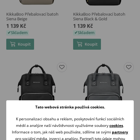
KikkaBoo Přebalovací batoh
KikkaBoo Přebalovací batoh
Siena Beige
Siena Black & Gold
1 139 Kč
1 139 Kč
Skladem
Skladem
Koupit
Koupit
Tato webová stránka používá cookies.
K personalizaci obsahu a reklam, poskytování funkcí sociálních
médií a analýze naší návštěvnosti využíváme soubory
cookies
.
KikkaBoo Přebalovací batoh
KikkaBoo Přebalovací batoh
Informace o tom, jak náš web používáte, sdílíme se svými
partnery
Siena Black & Silver
Siena Dark Grey
pro sociální média, inzerci a analýzy. Partneři tyto údaje mohou