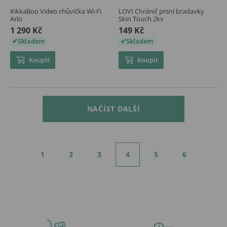
KikkaBoo Video chůvička Wi-Fi
LOVI Chránič prsní bradavky
Arlo
Skin Touch 2ks
1 290 Kč
149 Kč
Skladem
Skladem
Koupit
Koupit
NAČÍST DALŠÍ
1
2
3
4
5
6