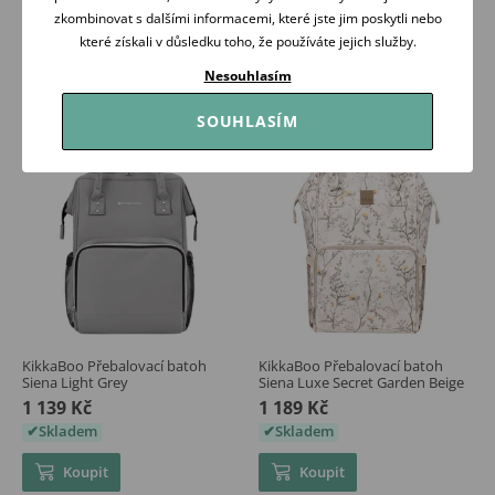
1 139 Kč
1 139 Kč
zkombinovat s dalšími informacemi, které jste jim poskytli nebo
Skladem
Skladem
které získali v důsledku toho, že používáte jejich služby.
Koupit
Koupit
Nesouhlasím
SOUHLASÍM
KikkaBoo Přebalovací batoh
KikkaBoo Přebalovací batoh
Siena Light Grey
Siena Luxe Secret Garden Beige
1 139 Kč
1 189 Kč
Skladem
Skladem
Koupit
Koupit