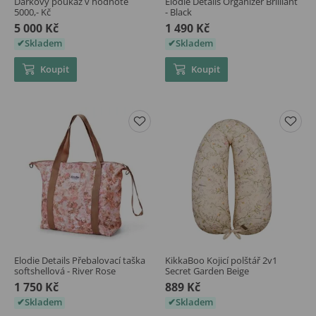
Dárkový poukaz v hodnotě
Elodie Details Organizér Brilliant
5000,- Kč
- Black
5 000 Kč
1 490 Kč
Skladem
Skladem
Koupit
Koupit
Elodie Details Přebalovací taška
KikkaBoo Kojicí polštář 2v1
softshellová - River Rose
Secret Garden Beige
1 750 Kč
889 Kč
Skladem
Skladem