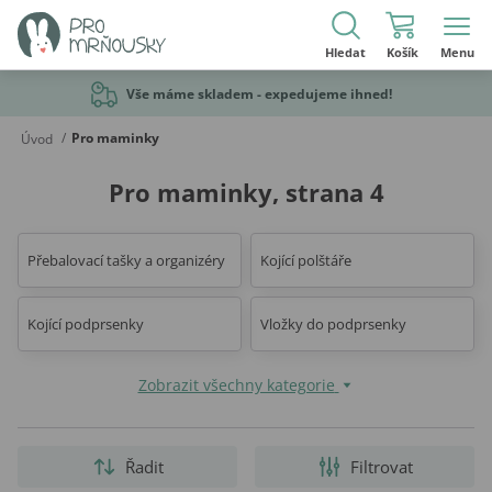
Hledat
Košík
Menu
Vše máme skladem - expedujeme ihned!
/
Pro maminky
Úvod
Pro maminky, strana 4
Přebalovací tašky a organizéry
Kojící polštáře
Kojící podprsenky
Vložky do podprsenky
Zobrazit všechny kategorie
Řadit
Filtrovat