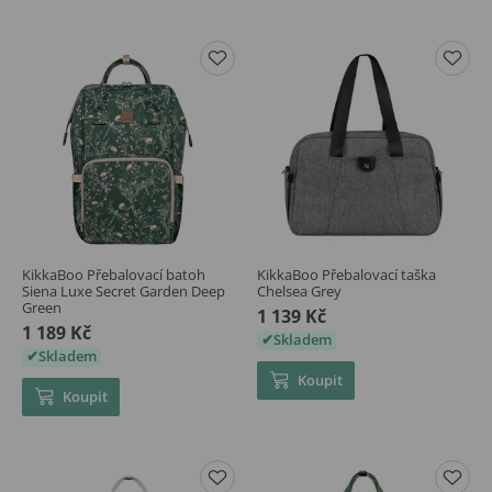
KikkaBoo Přebalovací batoh
KikkaBoo Přebalovací taška
Siena Luxe Secret Garden Deep
Chelsea Grey
Green
1 139 Kč
1 189 Kč
Skladem
Skladem
Koupit
Koupit